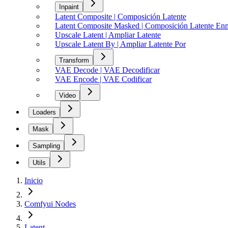
Inpaint
Latent Composite | Composición Latente
Latent Composite Masked | Composición Latente En
Upscale Latent | Ampliar Latente
Upscale Latent By | Ampliar Latente Por
Transform
VAE Decode | VAE Decodificar
VAE Encode | VAE Codificar
Video
Loaders
Mask
Sampling
Utils
Inicio
Comfyui Nodes
Latent