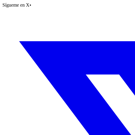
Sígueme en X
•