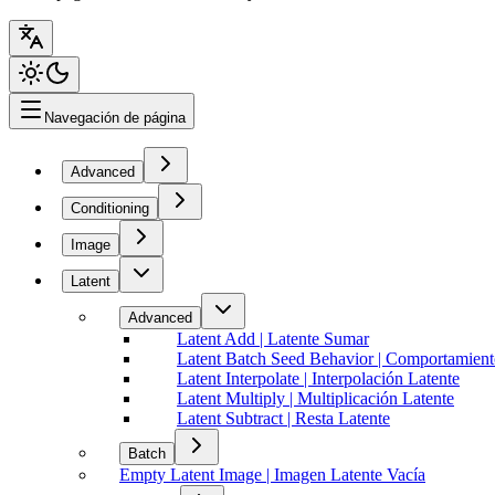
Navegación de página
Advanced
Conditioning
Image
Latent
Advanced
Latent Add | Latente Sumar
Latent Batch Seed Behavior | Comportamiento
Latent Interpolate | Interpolación Latente
Latent Multiply | Multiplicación Latente
Latent Subtract | Resta Latente
Batch
Empty Latent Image | Imagen Latente Vacía