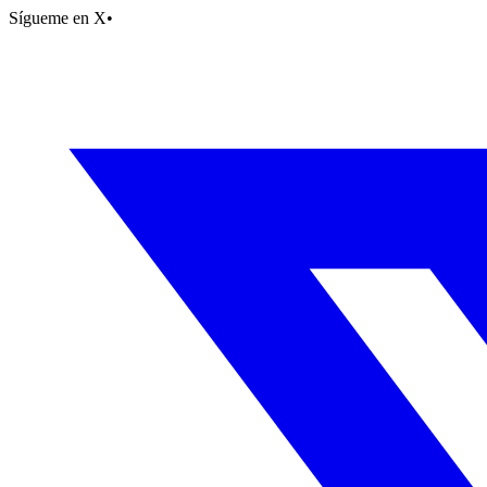
Sígueme en X
•