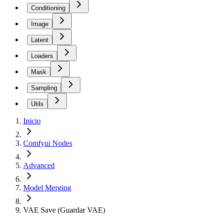
Conditioning
Image
Latent
Loaders
Mask
Sampling
Utils
Inicio
Comfyui Nodes
Advanced
Model Merging
VAE Save (Guardar VAE)