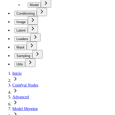
Model
Conditioning
Image
Latent
Loaders
Mask
Sampling
Utils
Inicio
Comfyui Nodes
Advanced
Model Merging