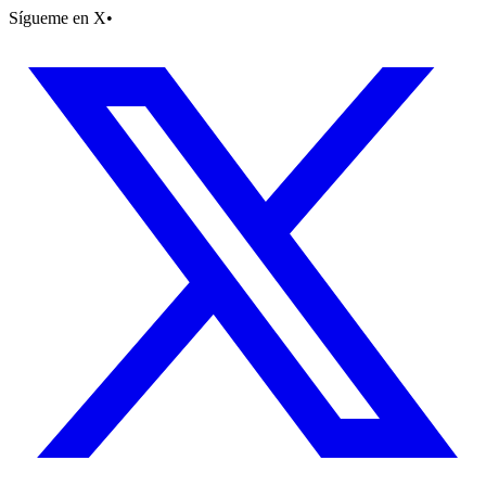
Sígueme en X
•