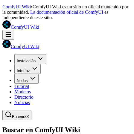
ComfyUI Wiki
•
ComfyUI Wiki es un sitio no oficial mantenido por
la comunidad.
La documentación oficial de ComfyUI
es
independiente de este sitio.
ComfyUI Wiki
ComfyUI Wiki
Instalación
Interfaz
Nodos
Tutorial
Modelos
Directorio
Noticias
Buscar
⌘K
Buscar en ComfyUI Wiki