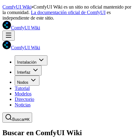
ComfyUI Wiki
•
ComfyUI Wiki es un sitio no oficial mantenido por
la comunidad.
La documentación oficial de ComfyUI
es
independiente de este sitio.
ComfyUI Wiki
ComfyUI Wiki
Instalación
Interfaz
Nodos
Tutorial
Modelos
Directorio
Noticias
Buscar
⌘K
Buscar en ComfyUI Wiki