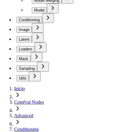
Model Merging
Model
Conditioning
Image
Latent
Loaders
Mask
Sampling
Utils
Inicio
Comfyui Nodes
Advanced
Conditioning