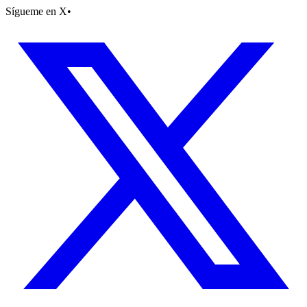
Sígueme en X
•