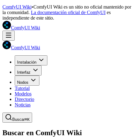
ComfyUI Wiki
•
ComfyUI Wiki es un sitio no oficial mantenido por
la comunidad.
La documentación oficial de ComfyUI
es
independiente de este sitio.
ComfyUI Wiki
ComfyUI Wiki
Instalación
Interfaz
Nodos
Tutorial
Modelos
Directorio
Noticias
Buscar
⌘K
Buscar en ComfyUI Wiki