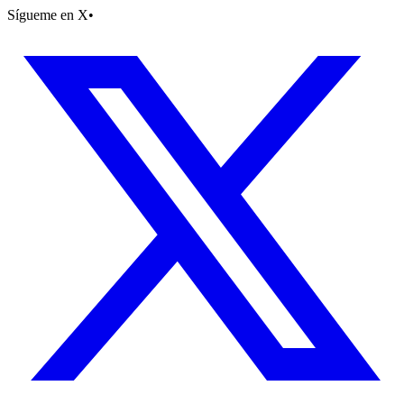
Sígueme en X
•