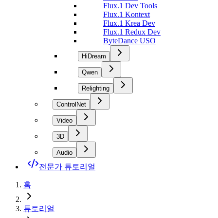
Flux.1 Dev Tools
Flux.1 Kontext
Flux.1 Krea Dev
Flux.1 Redux Dev
ByteDance USO
HiDream
Qwen
Relighting
ControlNet
Video
3D
Audio
전문가 튜토리얼
홈
튜토리얼