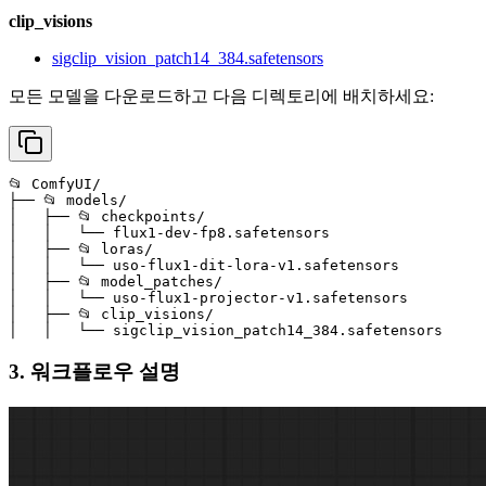
clip_visions
sigclip_vision_patch14_384.safetensors
모든 모델을 다운로드하고 다음 디렉토리에 배치하세요:
📂 ComfyUI/

├── 📂 models/

│   ├── 📂 checkpoints/

│   │   └── flux1-dev-fp8.safetensors

│   ├── 📂 loras/

│   │   └── uso-flux1-dit-lora-v1.safetensors

│   ├── 📂 model_patches/

│   │   └── uso-flux1-projector-v1.safetensors

│   ├── 📂 clip_visions/

│   │   └── sigclip_vision_patch14_384.safetensors
3. 워크플로우 설명