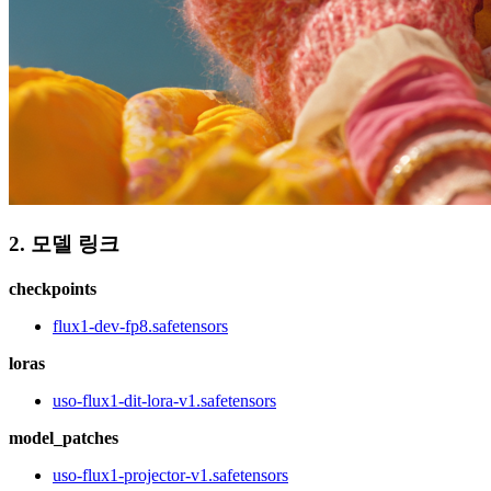
2. 모델 링크
checkpoints
flux1-dev-fp8.safetensors
loras
uso-flux1-dit-lora-v1.safetensors
model_patches
uso-flux1-projector-v1.safetensors