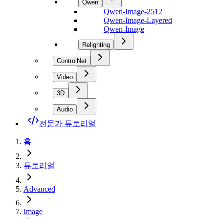
Qwen
Qwen-Image-2512
Qwen-Image-Layered
Qwen-Image
Relighting
ControlNet
Video
3D
Audio
전문가 튜토리얼
홈
튜토리얼
Advanced
Image