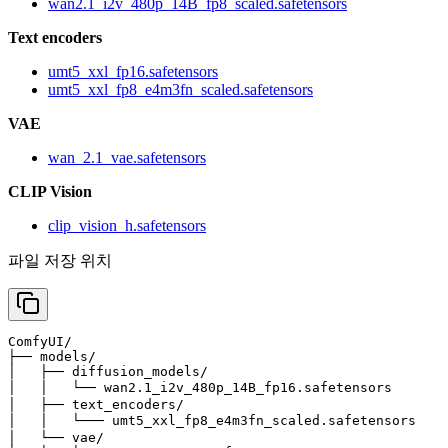
wan2.1_i2v_480p_14B_fp8_scaled.safetensors
Text encoders
umt5_xxl_fp16.safetensors
umt5_xxl_fp8_e4m3fn_scaled.safetensors
VAE
wan_2.1_vae.safetensors
CLIP Vision
clip_vision_h.safetensors
파일 저장 위치
ComfyUI/

├── models/

│   ├── diffusion_models/

│   │   └── wan2.1_i2v_480p_14B_fp16.safetensors    
│   ├── text_encoders/

│   │   └─── umt5_xxl_fp8_e4m3fn_scaled.safetensors 
│   └── vae/
