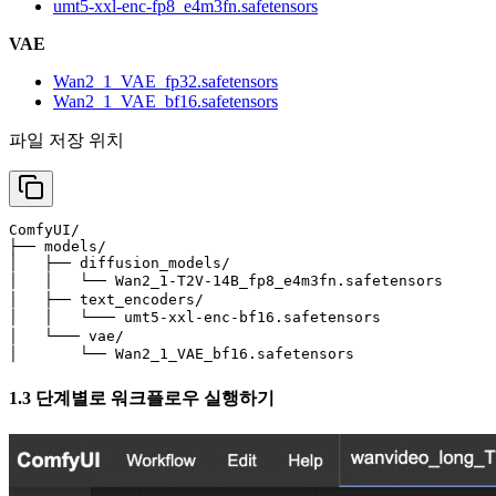
umt5-xxl-enc-fp8_e4m3fn.safetensors
VAE
Wan2_1_VAE_fp32.safetensors
Wan2_1_VAE_bf16.safetensors
파일 저장 위치
ComfyUI/

├── models/

│   ├── diffusion_models/

│   │   └── Wan2_1-T2V-14B_fp8_e4m3fn.safetensors   
│   ├── text_encoders/

│   │   └─── umt5-xxl-enc-bf16.safetensors          
│   └─── vae/

│       └── Wan2_1_VAE_bf16.safetensors            
1.3 단계별로 워크플로우 실행하기