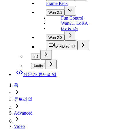
Frame Pack
Wan 2.1
Fun Control
Wan2.1 LoRA
t2v & i2v
Wan 2.2
MiniMax H3
3D
Audio
전문가 튜토리얼
홈
튜토리얼
Advanced
Video