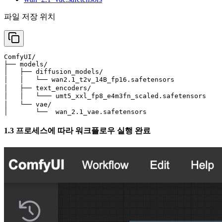
파일 저장 위치
ComfyUI/

├── models/

│   ├── diffusion_models/

│   │   └── wan2.1_t2v_14B_fp16.safetensors         
│   ├── text_encoders/

│   │   └─── umt5_xxl_fp8_e4m3fn_scaled.safetensors 
│   └── vae/

│       └──  wan_2.1_vae.safetensors
1.3 프로세스에 따라 워크플로우 실행 완료