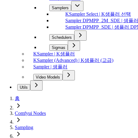
Samplers
KSampler Select | K샘플러 선택
Sampler DPMPP_2M_SDE | 샘플
Sampler DPMPP_SDE | 샘플러 D
Schedulers
Sigmas
KSampler | K샘플러
KSampler (Advanced) | K샘플러 (고급)
Sampler | 샘플러
Video Models
Utils
홈
Comfyui Nodes
Sampling