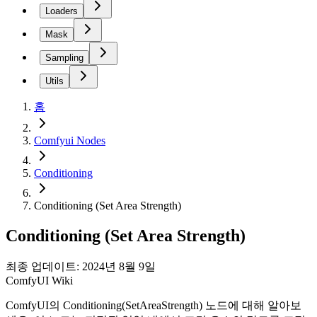
Loaders
Mask
Sampling
Utils
홈
Comfyui Nodes
Conditioning
Conditioning (Set Area Strength)
Conditioning (Set Area Strength)
최종 업데이트: 2024년 8월 9일
ComfyUI Wiki
ComfyUI의 Conditioning(SetAreaStrength) 노드에 대해 알아보