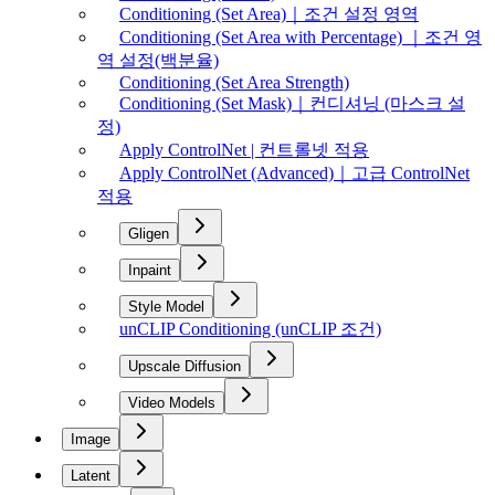
Conditioning (Set Area)｜조건 설정 영역
Conditioning (Set Area with Percentage) ｜조건 영
역 설정(백분율)
Conditioning (Set Area Strength)
Conditioning (Set Mask)｜컨디셔닝 (마스크 설
정)
Apply ControlNet | 컨트롤넷 적용
Apply ControlNet (Advanced)｜고급 ControlNet
적용
Gligen
Inpaint
Style Model
unCLIP Conditioning (unCLIP 조건)
Upscale Diffusion
Video Models
Image
Latent