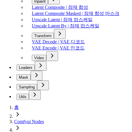
Inpaint
Latent Composite | 잠재 합성
Latent Composite Masked | 잠재 합성 마스크
Upscale Latent | 잠재 업스케일
Upscale Latent By | 잠재 업스케일
Transform
VAE Decode | VAE 디코드
VAE Encode | VAE 인코드
Video
Loaders
Mask
Sampling
Utils
홈
Comfyui Nodes