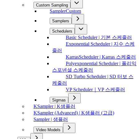
Custom Sampling
SamplerCustom
Samplers
Schedulers
Basic Scheduler | 기본 스케줄러
Exponential Scheduler | 지수 스케
줄러
KarrasScheduler | Karras 스케줄러
Polyexponential Scheduler | 폴리익
스포넨셜 스케줄러
SD Turbo Scheduler | SD 터보 스
케줄러
VP Scheduler｜VP 스케줄러
Sigmas
KSampler | K샘플러
KSampler (Advanced) | K샘플러 (고급)
Sampler | 샘플러
Video Models