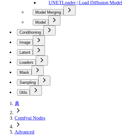
UNETLoader | Load Diffusion Model
Model Merging
Model
Conditioning
Image
Latent
Loaders
Mask
Sampling
Utils
홈
Comfyui Nodes
Advanced