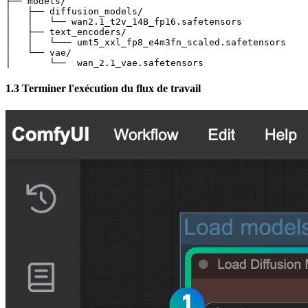
├── models/

│   ├── diffusion_models/

│   │   └── wan2.1_t2v_14B_fp16.safetensors            
│   ├── text_encoders/

│   │   └─── umt5_xxl_fp8_e4m3fn_scaled.safetensors    
│   └── vae/

│       └──  wan_2.1_vae.safetensors
1.3 Terminer l'exécution du flux de travail