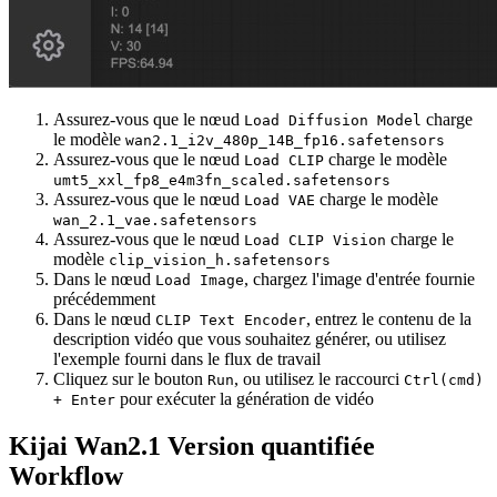
Assurez-vous que le nœud
charge
Load Diffusion Model
le modèle
wan2.1_i2v_480p_14B_fp16.safetensors
Assurez-vous que le nœud
charge le modèle
Load CLIP
umt5_xxl_fp8_e4m3fn_scaled.safetensors
Assurez-vous que le nœud
charge le modèle
Load VAE
wan_2.1_vae.safetensors
Assurez-vous que le nœud
charge le
Load CLIP Vision
modèle
clip_vision_h.safetensors
Dans le nœud
, chargez l'image d'entrée fournie
Load Image
précédemment
Dans le nœud
, entrez le contenu de la
CLIP Text Encoder
description vidéo que vous souhaitez générer, ou utilisez
l'exemple fourni dans le flux de travail
Cliquez sur le bouton
, ou utilisez le raccourci
Run
Ctrl(cmd)
pour exécuter la génération de vidéo
+ Enter
Kijai Wan2.1 Version quantifiée
Workflow