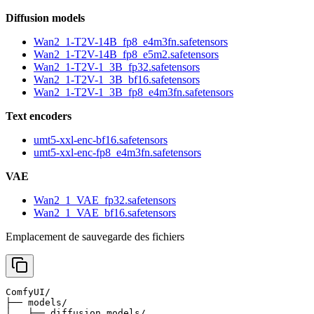
Diffusion models
Wan2_1-T2V-14B_fp8_e4m3fn.safetensors
Wan2_1-T2V-14B_fp8_e5m2.safetensors
Wan2_1-T2V-1_3B_fp32.safetensors
Wan2_1-T2V-1_3B_bf16.safetensors
Wan2_1-T2V-1_3B_fp8_e4m3fn.safetensors
Text encoders
umt5-xxl-enc-bf16.safetensors
umt5-xxl-enc-fp8_e4m3fn.safetensors
VAE
Wan2_1_VAE_fp32.safetensors
Wan2_1_VAE_bf16.safetensors
Emplacement de sauvegarde des fichiers
ComfyUI/

├── models/

│   ├── diffusion_models/
