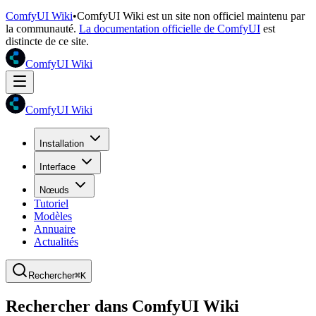
ComfyUI Wiki
•
ComfyUI Wiki est un site non officiel maintenu par
la communauté.
La documentation officielle de ComfyUI
est
distincte de ce site.
ComfyUI Wiki
ComfyUI Wiki
Installation
Interface
Nœuds
Tutoriel
Modèles
Annuaire
Actualités
Rechercher
⌘K
Rechercher dans ComfyUI Wiki