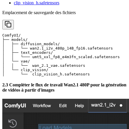
clip_vision_h.safetensors
Emplacement de sauvegarde des fichiers
ComfyUI/

├── models/

│   ├── diffusion_models/

│   │   └── wan2.1_i2v_480p_14B_fp16.safetensors       
│   ├── text_encoders/

│   │   └─── umt5_xxl_fp8_e4m3fn_scaled.safetensors    
│   └── vae/

│   │   └──  wan_2.1_vae.safetensors

│   └── clip_vision/

│       └──  clip_vision_h.safetensors
2.3 Compléter le flux de travail Wan2.1 480P pour la génération
de vidéos à partir d'images