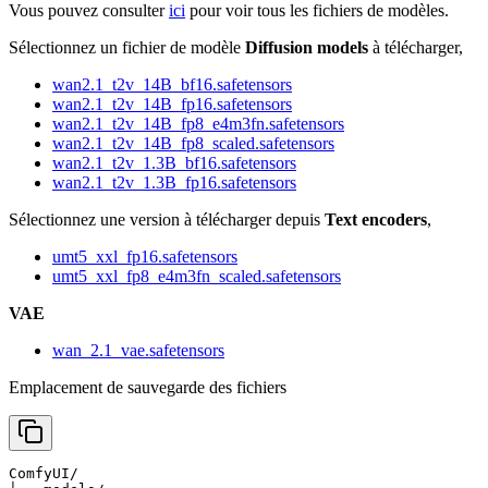
Vous pouvez consulter
ici
pour voir tous les fichiers de modèles.
Sélectionnez un fichier de modèle
Diffusion models
à télécharger,
wan2.1_t2v_14B_bf16.safetensors
wan2.1_t2v_14B_fp16.safetensors
wan2.1_t2v_14B_fp8_e4m3fn.safetensors
wan2.1_t2v_14B_fp8_scaled.safetensors
wan2.1_t2v_1.3B_bf16.safetensors
wan2.1_t2v_1.3B_fp16.safetensors
Sélectionnez une version à télécharger depuis
Text encoders
,
umt5_xxl_fp16.safetensors
umt5_xxl_fp8_e4m3fn_scaled.safetensors
VAE
wan_2.1_vae.safetensors
Emplacement de sauvegarde des fichiers
ComfyUI/
