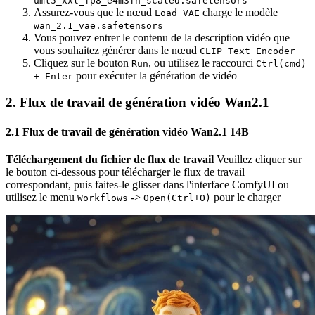
umt5_xxl_fp8_e4m3fn_scaled.safetensors
Assurez-vous que le nœud
charge le modèle
Load VAE
wan_2.1_vae.safetensors
Vous pouvez entrer le contenu de la description vidéo que
vous souhaitez générer dans le nœud
CLIP Text Encoder
Cliquez sur le bouton
, ou utilisez le raccourci
Run
Ctrl(cmd)
pour exécuter la génération de vidéo
+ Enter
2. Flux de travail de génération vidéo Wan2.1
2.1 Flux de travail de génération vidéo Wan2.1 14B
Téléchargement du fichier de flux de travail
Veuillez cliquer sur
le bouton ci-dessous pour télécharger le flux de travail
correspondant, puis faites-le glisser dans l'interface ComfyUI ou
utilisez le menu
->
pour le charger
Workflows
Open(Ctrl+O)