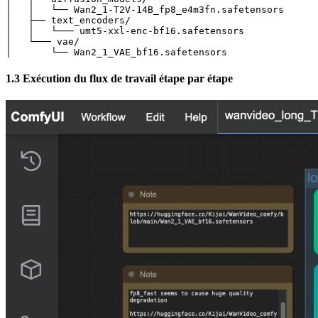
│   │   └── Wan2_1-T2V-14B_fp8_e4m3fn.safetensors      
│   ├── text_encoders/

│   │   └─── umt5-xxl-enc-bf16.safetensors             
│   └─── vae/

│       └── Wan2_1_VAE_bf16.safetensors               
1.3 Exécution du flux de travail étape par étape