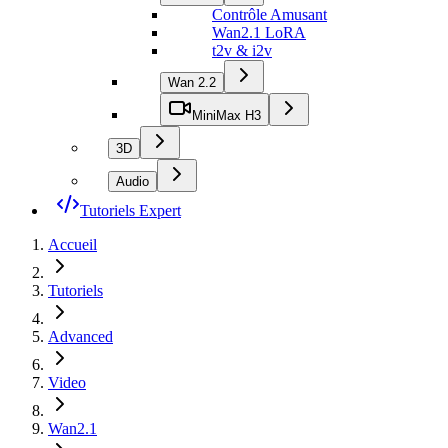
Contrôle Amusant
Wan2.1 LoRA
t2v & i2v
Wan 2.2
MiniMax H3
3D
Audio
Tutoriels Expert
Accueil
Tutoriels
Advanced
Video
Wan2.1