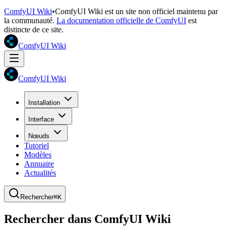
ComfyUI Wiki
•
ComfyUI Wiki est un site non officiel maintenu par
la communauté.
La documentation officielle de ComfyUI
est
distincte de ce site.
ComfyUI Wiki
ComfyUI Wiki
Installation
Interface
Nœuds
Tutoriel
Modèles
Annuaire
Actualités
Rechercher
⌘K
Rechercher dans ComfyUI Wiki