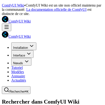
ComfyUI Wiki
•
ComfyUI Wiki est un site non officiel maintenu par
la communauté.
La documentation officielle de ComfyUI
est
distincte de ce site.
ComfyUI Wiki
ComfyUI Wiki
Installation
Interface
Nœuds
Tutoriel
Modèles
Annuaire
Actualités
Rechercher
⌘K
Rechercher dans ComfyUI Wiki