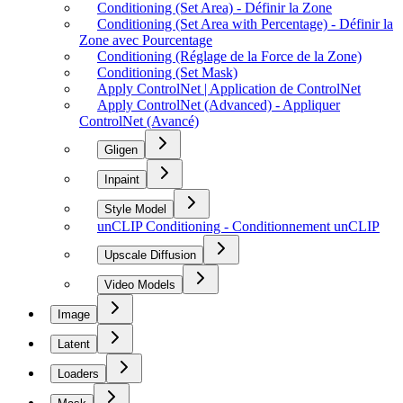
Conditioning (Set Area) - Définir la Zone
Conditioning (Set Area with Percentage) - Définir la
Zone avec Pourcentage
Conditioning (Réglage de la Force de la Zone)
Conditioning (Set Mask)
Apply ControlNet | Application de ControlNet
Apply ControlNet (Advanced) - Appliquer
ControlNet (Avancé)
Gligen
Inpaint
Style Model
unCLIP Conditioning - Conditionnement unCLIP
Upscale Diffusion
Video Models
Image
Latent
Loaders