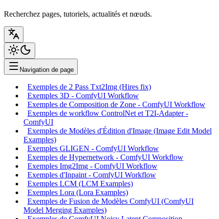
Recherchez pages, tutoriels, actualités et nœuds.
Navigation de page
Exemples de 2 Pass Txt2Img (Hires fix)
Exemples 3D - ComfyUI Workflow
Exemples de Composition de Zone - ComfyUI Workflow
Exemples de workflow ControlNet et T2I-Adapter -
ComfyUI
Exemples de Modèles d'Édition d'Image (Image Edit Model
Examples)
Exemples GLIGEN - ComfyUI Workflow
Exemples de Hypernetwork - ComfyUI Workflow
Exemples Img2Img - ComfyUI Workflow
Exemples d'Inpaint - ComfyUI Workflow
Exemples LCM (LCM Examples)
Exemples Lora (Lora Examples)
Exemples de Fusion de Modèles ComfyUI (ComfyUI
Model Merging Examples)
Exemples de ComfyUI Noisy Latent Composition