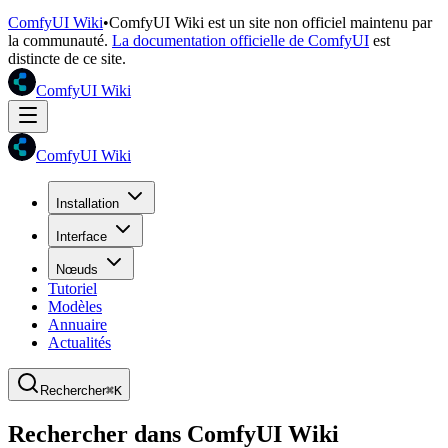
ComfyUI Wiki
•
ComfyUI Wiki est un site non officiel maintenu par
la communauté.
La documentation officielle de ComfyUI
est
distincte de ce site.
ComfyUI Wiki
ComfyUI Wiki
Installation
Interface
Nœuds
Tutoriel
Modèles
Annuaire
Actualités
Rechercher
⌘K
Rechercher dans ComfyUI Wiki