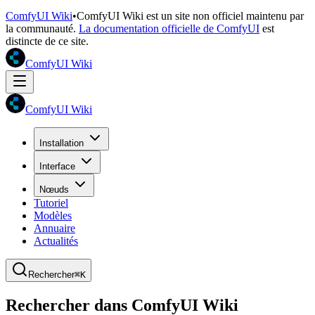
ComfyUI Wiki
•
ComfyUI Wiki est un site non officiel maintenu par
la communauté.
La documentation officielle de ComfyUI
est
distincte de ce site.
ComfyUI Wiki
ComfyUI Wiki
Installation
Interface
Nœuds
Tutoriel
Modèles
Annuaire
Actualités
Rechercher
⌘K
Rechercher dans ComfyUI Wiki