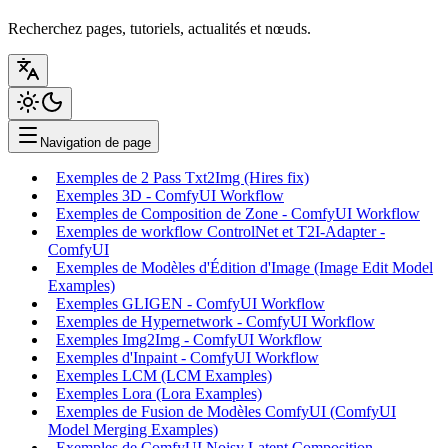
Recherchez pages, tutoriels, actualités et nœuds.
Navigation de page
Exemples de 2 Pass Txt2Img (Hires fix)
Exemples 3D - ComfyUI Workflow
Exemples de Composition de Zone - ComfyUI Workflow
Exemples de workflow ControlNet et T2I-Adapter -
ComfyUI
Exemples de Modèles d'Édition d'Image (Image Edit Model
Examples)
Exemples GLIGEN - ComfyUI Workflow
Exemples de Hypernetwork - ComfyUI Workflow
Exemples Img2Img - ComfyUI Workflow
Exemples d'Inpaint - ComfyUI Workflow
Exemples LCM (LCM Examples)
Exemples Lora (Lora Examples)
Exemples de Fusion de Modèles ComfyUI (ComfyUI
Model Merging Examples)
Exemples de ComfyUI Noisy Latent Composition