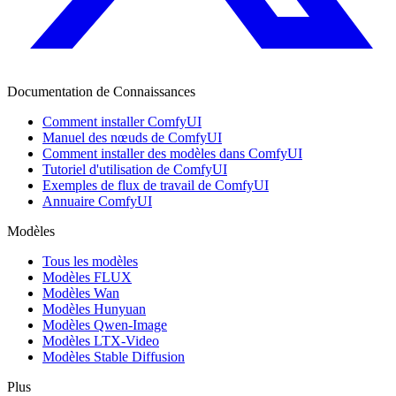
Documentation de Connaissances
Comment installer ComfyUI
Manuel des nœuds de ComfyUI
Comment installer des modèles dans ComfyUI
Tutoriel d'utilisation de ComfyUI
Exemples de flux de travail de ComfyUI
Annuaire ComfyUI
Modèles
Tous les modèles
Modèles FLUX
Modèles Wan
Modèles Hunyuan
Modèles Qwen-Image
Modèles LTX-Video
Modèles Stable Diffusion
Plus