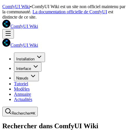
ComfyUI Wiki
•
ComfyUI Wiki est un site non officiel maintenu par
la communauté.
La documentation officielle de ComfyUI
est
distincte de ce site.
ComfyUI Wiki
ComfyUI Wiki
Installation
Interface
Nœuds
Tutoriel
Modèles
Annuaire
Actualités
Rechercher
⌘K
Rechercher dans ComfyUI Wiki