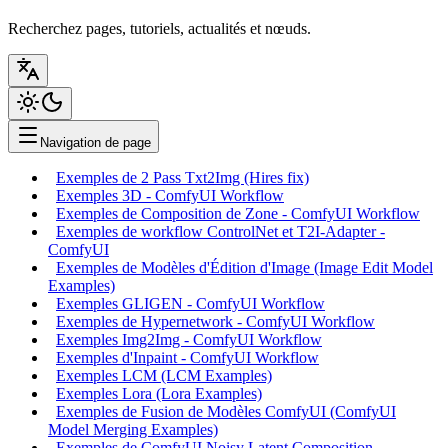
Recherchez pages, tutoriels, actualités et nœuds.
Navigation de page
Exemples de 2 Pass Txt2Img (Hires fix)
Exemples 3D - ComfyUI Workflow
Exemples de Composition de Zone - ComfyUI Workflow
Exemples de workflow ControlNet et T2I-Adapter -
ComfyUI
Exemples de Modèles d'Édition d'Image (Image Edit Model
Examples)
Exemples GLIGEN - ComfyUI Workflow
Exemples de Hypernetwork - ComfyUI Workflow
Exemples Img2Img - ComfyUI Workflow
Exemples d'Inpaint - ComfyUI Workflow
Exemples LCM (LCM Examples)
Exemples Lora (Lora Examples)
Exemples de Fusion de Modèles ComfyUI (ComfyUI
Model Merging Examples)
Exemples de ComfyUI Noisy Latent Composition