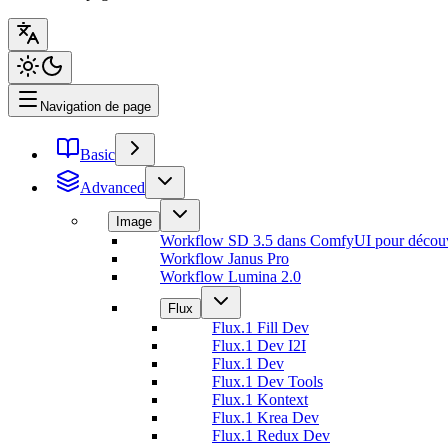
Navigation de page
Basic
Advanced
Image
Workflow SD 3.5 dans ComfyUI pour découvrir
Workflow Janus Pro
Workflow Lumina 2.0
Flux
Flux.1 Fill Dev
Flux.1 Dev I2I
Flux.1 Dev
Flux.1 Dev Tools
Flux.1 Kontext
Flux.1 Krea Dev
Flux.1 Redux Dev