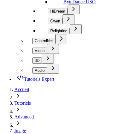
ByteDance USO
HiDream
Qwen
Relighting
ControlNet
Video
3D
Audio
Tutoriels Expert
Accueil
Tutoriels
Advanced
Image