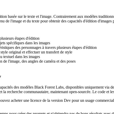
ion basée sur le texte et l'image. Contrairement aux modèles traditionn
nu de l'image et du texte pour obtenir des capacités d'édition d'images p
plusieurs étapes d'édition
jets spécifiques dans les images
éristiques des personnages à travers plusieurs étapes d'édition
 style original et effectuer un transfert de style
u textuel dans les images
on de l'image, des angles de caméra et des poses
v
 capacités des modèles Black Forest Labs, disponibles uniquement via d
 et la recherche communautaire, maintenant open-sourcée. Le code et les
ouvez acheter une licence de la version Dev pour un usage commercial.
emps pour créer des prompts et n'obtiendra pas de bons résultats avec