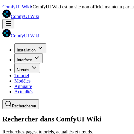
ComfyUI Wiki
•
ComfyUI Wiki est un site non officiel maintenu par 
ComfyUI Wiki
ComfyUI Wiki
Installation
Interface
Nœuds
Tutoriel
Modèles
Annuaire
Actualités
Rechercher
⌘K
Rechercher dans ComfyUI Wiki
Recherchez pages, tutoriels, actualités et nœuds.