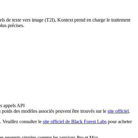
els de texte vers image (T2I), Kontext prend en charge le traitement
lus précises.
es appels API
 poids des modèles associés peuvent être trouvés sur le
site officiel
.
 Veuillez consulter le
site officiel de Black Forest Labs
pour acheter
 des prompts simples comme les versions Pro et Max.