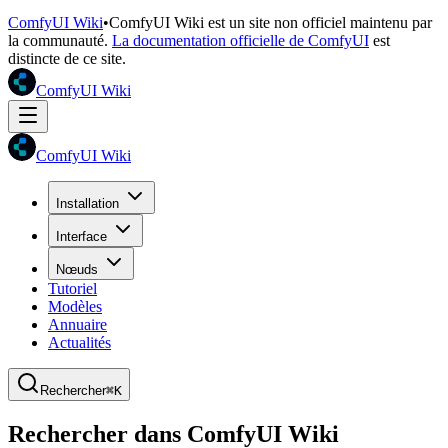
ComfyUI Wiki
•
ComfyUI Wiki est un site non officiel maintenu par
la communauté.
La documentation officielle de ComfyUI
est
distincte de ce site.
ComfyUI Wiki
ComfyUI Wiki
Installation
Interface
Nœuds
Tutoriel
Modèles
Annuaire
Actualités
Rechercher
⌘K
Rechercher dans ComfyUI Wiki