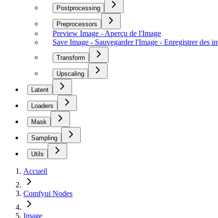
Postprocessing
Preprocessors
Preview Image - Aperçu de l'Image
Save Image - Sauvegarder l'Image - Enregistrer des
Transform
Upscaling
Latent
Loaders
Mask
Sampling
Utils
Accueil
Comfyui Nodes
Image