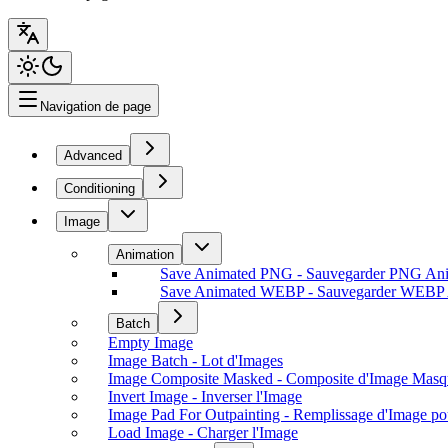
Navigation de page
Advanced
Conditioning
Image
Animation
Save Animated PNG - Sauvegarder PNG An
Save Animated WEBP - Sauvegarder WEBP
Batch
Empty Image
Image Batch - Lot d'Images
Image Composite Masked - Composite d'Image Masq
Invert Image - Inverser l'Image
Image Pad For Outpainting - Remplissage d'Image po
Load Image - Charger l'Image