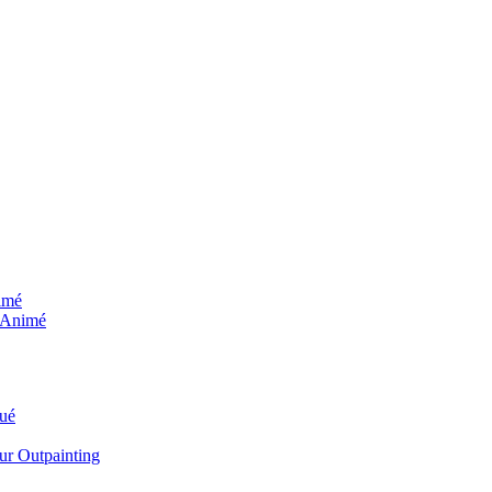
imé
 Animé
ué
ur Outpainting