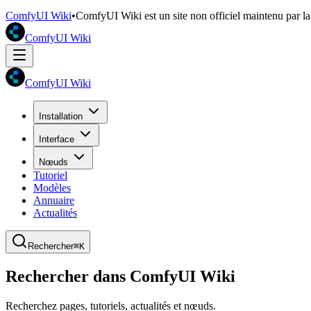
ComfyUI Wiki
•
ComfyUI Wiki est un site non officiel maintenu par 
ComfyUI Wiki
ComfyUI Wiki
Installation
Interface
Nœuds
Tutoriel
Modèles
Annuaire
Actualités
Rechercher
⌘K
Rechercher dans ComfyUI Wiki
Recherchez pages, tutoriels, actualités et nœuds.