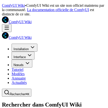
ComfyUI Wiki
•
ComfyUI Wiki est un site non officiel maintenu par
la communauté.
La documentation officielle de ComfyUI
est
distincte de ce site.
ComfyUI Wiki
ComfyUI Wiki
Installation
Interface
Nœuds
Tutoriel
Modèles
Annuaire
Actualités
Rechercher
⌘K
Rechercher dans ComfyUI Wiki