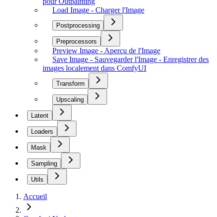
pour Outpainting
Load Image - Charger l'Image
Postprocessing
Preprocessors
Preview Image - Aperçu de l'Image
Save Image - Sauvegarder l'Image - Enregistrer des
images localement dans ComfyUI
Transform
Upscaling
Latent
Loaders
Mask
Sampling
Utils
Accueil