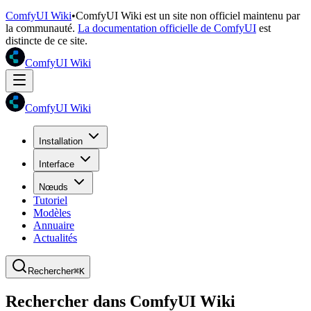
ComfyUI Wiki
•
ComfyUI Wiki est un site non officiel maintenu par
la communauté.
La documentation officielle de ComfyUI
est
distincte de ce site.
ComfyUI Wiki
ComfyUI Wiki
Installation
Interface
Nœuds
Tutoriel
Modèles
Annuaire
Actualités
Rechercher
⌘K
Rechercher dans ComfyUI Wiki