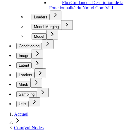
FluxGuidance - Description de la
Fonctionnalité du Nœud ComfyUI
Loaders
Model Merging
Model
Conditioning
Image
Latent
Loaders
Mask
Sampling
Utils
Accueil
Comfyui Nodes