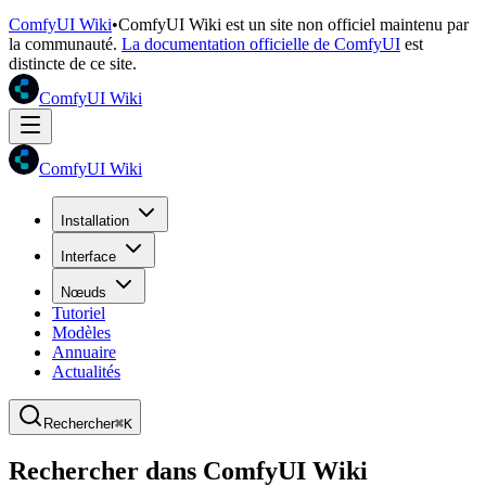
ComfyUI Wiki
•
ComfyUI Wiki est un site non officiel maintenu par
la communauté.
La documentation officielle de ComfyUI
est
distincte de ce site.
ComfyUI Wiki
ComfyUI Wiki
Installation
Interface
Nœuds
Tutoriel
Modèles
Annuaire
Actualités
Rechercher
⌘K
Rechercher dans ComfyUI Wiki