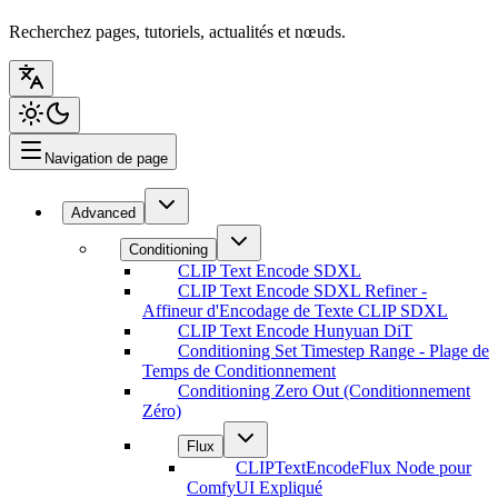
Recherchez pages, tutoriels, actualités et nœuds.
Navigation de page
Advanced
Conditioning
CLIP Text Encode SDXL
CLIP Text Encode SDXL Refiner -
Affineur d'Encodage de Texte CLIP SDXL
CLIP Text Encode Hunyuan DiT
Conditioning Set Timestep Range - Plage de
Temps de Conditionnement
Conditioning Zero Out (Conditionnement
Zéro)
Flux
CLIPTextEncodeFlux Node pour
ComfyUI Expliqué