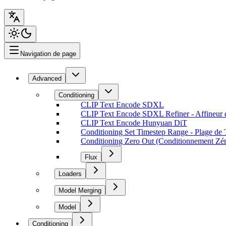
Navigation de page
Advanced
Conditioning
CLIP Text Encode SDXL
CLIP Text Encode SDXL Refiner - Affineur
CLIP Text Encode Hunyuan DiT
Conditioning Set Timestep Range - Plage de
Conditioning Zero Out (Conditionnement Zé
Flux
Loaders
Model Merging
Model
Conditioning