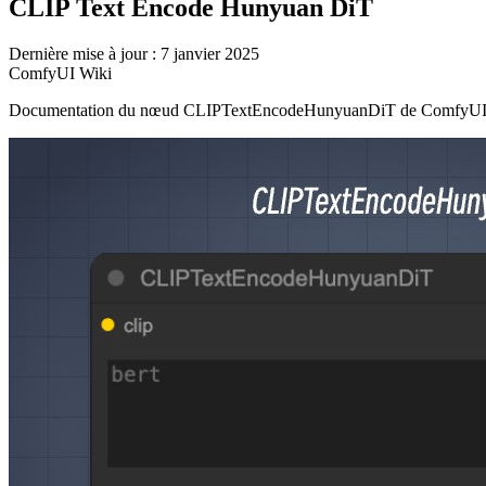
CLIP Text Encode Hunyuan DiT
Dernière mise à jour : 7 janvier 2025
ComfyUI Wiki
Documentation du nœud CLIPTextEncodeHunyuanDiT de ComfyUI, y comp