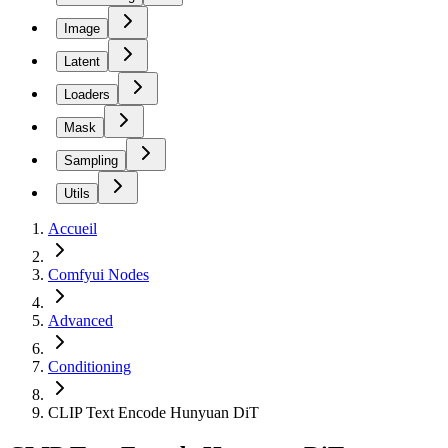
Image
Latent
Loaders
Mask
Sampling
Utils
Accueil
Comfyui Nodes
Advanced
Conditioning
CLIP Text Encode Hunyuan DiT