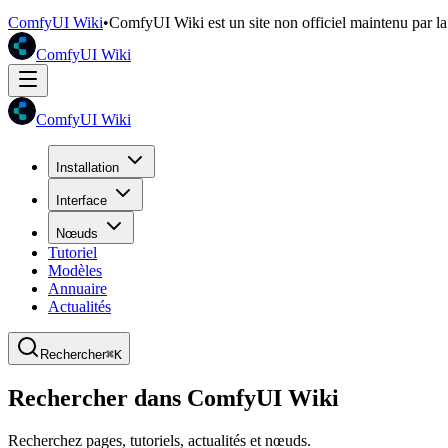
ComfyUI Wiki
•
ComfyUI Wiki est un site non officiel maintenu par 
ComfyUI Wiki
ComfyUI Wiki
Installation
Interface
Nœuds
Tutoriel
Modèles
Annuaire
Actualités
Rechercher
⌘K
Rechercher dans ComfyUI Wiki
Recherchez pages, tutoriels, actualités et nœuds.