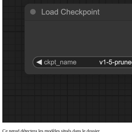
Ce nœud détectera les modèles situés dans le dossier