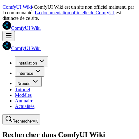
ComfyUI Wiki
•
ComfyUI Wiki est un site non officiel maintenu par
la communauté.
La documentation officielle de ComfyUI
est
distincte de ce site.
ComfyUI Wiki
ComfyUI Wiki
Installation
Interface
Nœuds
Tutoriel
Modèles
Annuaire
Actualités
Rechercher
⌘K
Rechercher dans ComfyUI Wiki