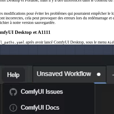
ons Desktop et Portable, mais il y a des différences dans le contenu du
des modifications pour éviter les problèmes qui pourraient empêcher le 
nt incorrectes, cela peut provoquer des erreurs lors du redémarrage et 
fichier à notre version sauvegardée.
omfyUI Desktop et A1111
après avoir lancé ComfyUI Desktop, sous le menu
el_paths.yaml
Aid