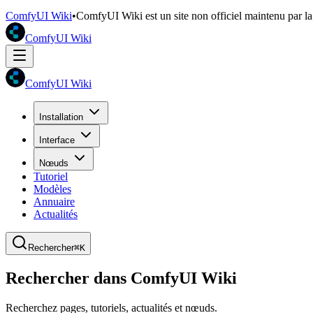
ComfyUI Wiki
•
ComfyUI Wiki est un site non officiel maintenu par 
ComfyUI Wiki
ComfyUI Wiki
Installation
Interface
Nœuds
Tutoriel
Modèles
Annuaire
Actualités
Rechercher
⌘K
Rechercher dans ComfyUI Wiki
Recherchez pages, tutoriels, actualités et nœuds.