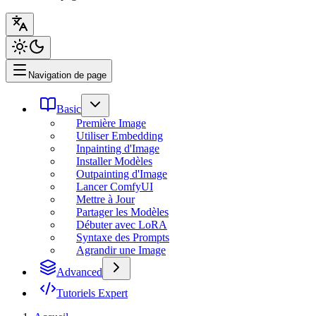
Navigation de page
Basic
Première Image
Utiliser Embedding
Inpainting d'Image
Installer Modèles
Outpainting d'Image
Lancer ComfyUI
Mettre à Jour
Partager les Modèles
Débuter avec LoRA
Syntaxe des Prompts
Agrandir une Image
Advanced
Tutoriels Expert