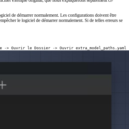
 fichier exemple original, que nous expliquerons séparément ci-
logiciel de démarrer normalement. Les configurations doivent être
empêcher le logiciel de démarrer normalement. Si de telles erreurs se
e -> Ouvrir le Dossier -> Ouvrir extra_model_paths.yaml