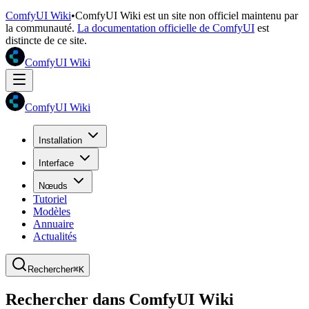
ComfyUI Wiki
•
ComfyUI Wiki est un site non officiel maintenu par
la communauté.
La documentation officielle de ComfyUI
est
distincte de ce site.
ComfyUI Wiki
ComfyUI Wiki
Installation
Interface
Nœuds
Tutoriel
Modèles
Annuaire
Actualités
Rechercher
⌘K
Rechercher dans ComfyUI Wiki