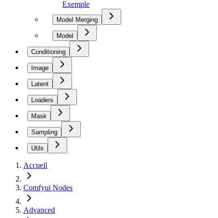
Exemple
Model Merging
Model
Conditioning
Image
Latent
Loaders
Mask
Sampling
Utils
Accueil
Comfyui Nodes
Advanced