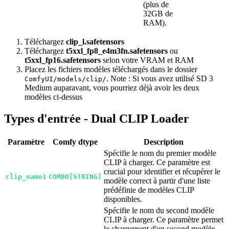
(plus de
32GB de
RAM).
Téléchargez
clip_l.safetensors
Téléchargez
t5xxl_fp8_e4m3fn.safetensors
ou
t5xxl_fp16.safetensors
selon votre VRAM et RAM
Placez les fichiers modèles téléchargés dans le dossier
. Note : Si vous avez utilisé SD 3
ComfyUI/models/clip/
Medium auparavant, vous pourriez déjà avoir les deux
modèles ci-dessus
Types d'entrée - Dual CLIP Loader
Paramètre
Comfy dtype
Description
Spécifie le nom du premier modèle
CLIP à charger. Ce paramètre est
crucial pour identifier et récupérer le
clip_name1
COMBO[STRING]
modèle correct à partir d'une liste
prédéfinie de modèles CLIP
disponibles.
Spécifie le nom du second modèle
CLIP à charger. Ce paramètre permet
le chargement d'un second modèle