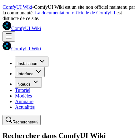
ComfyUI Wiki
•
ComfyUI Wiki est un site non officiel maintenu par
la communauté.
La documentation officielle de ComfyUI
est
distincte de ce site.
ComfyUI Wiki
ComfyUI Wiki
Installation
Interface
Nœuds
Tutoriel
Modèles
Annuaire
Actualités
Rechercher
⌘K
Rechercher dans ComfyUI Wiki