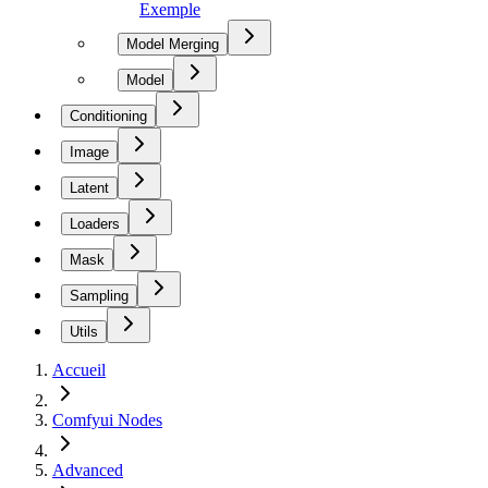
Exemple
Model Merging
Model
Conditioning
Image
Latent
Loaders
Mask
Sampling
Utils
Accueil
Comfyui Nodes
Advanced