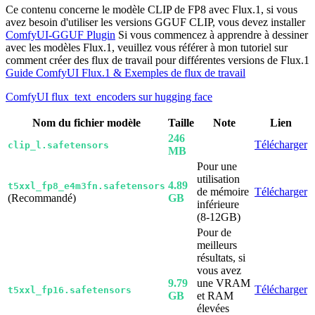
Ce contenu concerne le modèle CLIP de FP8 avec Flux.1, si vous
avez besoin d'utiliser les versions GGUF CLIP, vous devez installer
ComfyUI-GGUF Plugin
Si vous commencez à apprendre à dessiner
avec les modèles Flux.1, veuillez vous référer à mon tutoriel sur
comment créer des flux de travail pour différentes versions de Flux.1
Guide ComfyUI Flux.1 & Exemples de flux de travail
ComfyUI flux_text_encoders sur hugging face
Nom du fichier modèle
Taille
Note
Lien
246
Télécharger
clip_l.safetensors
MB
Pour une
utilisation
4.89
t5xxl_fp8_e4m3fn.safetensors
de mémoire
Télécharger
(Recommandé)
GB
inférieure
(8-12GB)
Pour de
meilleurs
résultats, si
vous avez
9.79
une VRAM
Télécharger
t5xxl_fp16.safetensors
GB
et RAM
élevées