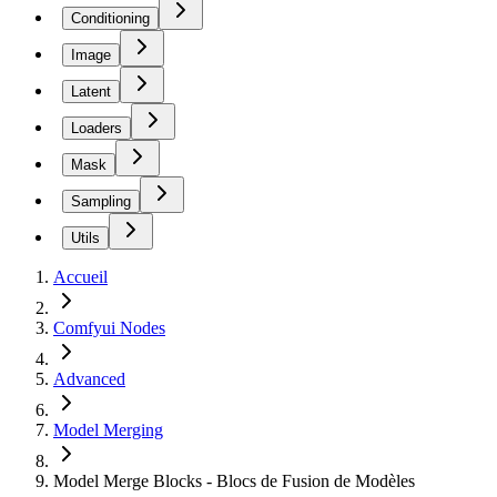
Conditioning
Image
Latent
Loaders
Mask
Sampling
Utils
Accueil
Comfyui Nodes
Advanced
Model Merging
Model Merge Blocks - Blocs de Fusion de Modèles