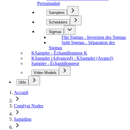
Personnalisé
Samplers
Schedulers
Sigmas
Flip Sigmas - Inversion des Sigmas
Split Sigmas - Séparation des
Sigmas
KSampler - Échantillonneur K
KSampler (Advanced) - KSampler (Avancé)
Sampler - Échantillonneur
Video Models
Utils
Accueil
Comfyui Nodes
Sampling