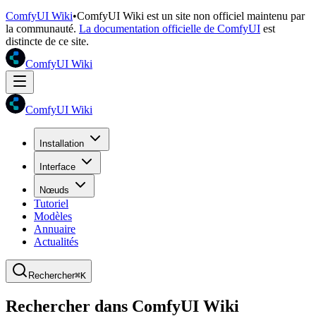
ComfyUI Wiki
•
ComfyUI Wiki est un site non officiel maintenu par
la communauté.
La documentation officielle de ComfyUI
est
distincte de ce site.
ComfyUI Wiki
ComfyUI Wiki
Installation
Interface
Nœuds
Tutoriel
Modèles
Annuaire
Actualités
Rechercher
⌘K
Rechercher dans ComfyUI Wiki