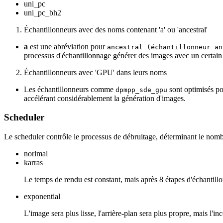
uni_pc
uni_pc_bh2
Échantillonneurs avec des noms contenant 'a' ou 'ancestral'
a
est une abréviation pour
ancestral (échantillonneur an
processus d'échantillonnage générer des images avec un certain 
Échantillonneurs avec 'GPU' dans leurs noms
Les échantillonneurs comme
sont optimisés po
dpmpp_sde_gpu
accélérant considérablement la génération d'images.
Scheduler
Le scheduler contrôle le processus de débruitage, déterminant le nomb
norlmal
karras
Le temps de rendu est constant, mais après 8 étapes d'échantillo
exponential
L'image sera plus lisse, l'arrière-plan sera plus propre, mais l'in