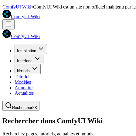
ComfyUI Wiki
•
ComfyUI Wiki est un site non officiel maintenu par 
ComfyUI Wiki
ComfyUI Wiki
Installation
Interface
Nœuds
Tutoriel
Modèles
Annuaire
Actualités
Rechercher
⌘K
Rechercher dans ComfyUI Wiki
Recherchez pages, tutoriels, actualités et nœuds.