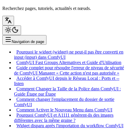
Recherchez pages, tutoriels, actualités et nœuds.
Navigation de page
Pourquoi le widget (widget) ne peut-il pas être converti en
input (input) dans ComfyUI
ComfyUI Fast Groups Alternatives et Guide d'Utilisation
Guide complet pour résoudre l'erreur de niveau de sécurité
de ComfyUI Manager « Cette action n'est pas autorisée »
Accéder à ComfyUI depuis le Réseau Local : Ports et --
listen
Comment Changer la Taille de la Police dans ComfyUI :
Guide Étape par Étape
Comment changer l'emplacement du dossier de sortie
ComfyUI
Comment Activer le Nouveau Menu dans ComfyUI
Pourquoi ComfyUI et A1111 génèrent-ils des images
différentes avec la même graine ?
Widget disparu après l'importation du workflow ComfyUI