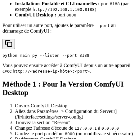
Installations Portable et CLI manuelles :
port
(par
8188
exemple
)
http://192.168.1.100:8188
ComfyUI Desktop :
port
8000
Pour utiliser un autre port, ajoutez le paramètre
au
--port
démarrage de ComfyUI :
python main.py --listen --port 8188
Vous pouvez ensuite accéder à ComfyUI depuis un autre appareil
avec
.
http://<adresse-ip-hôte>:<port>
Méthode 1 : Pour la Version ComfyUI
Desktop
Ouvrez ComfyUI Desktop
Allez dans Paramètres -> Configuration du Serveur]
(/fr/interface/settings/server-config)
Trouvez la section "Réseau"
Changez l'adresse d'écoute de
à
127.0.0.1
0.0.0.0
Gardez le port par défaut
(ou modifiez-le si nécessaire)
8000