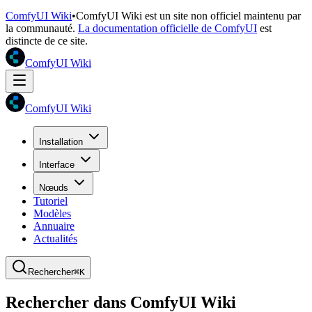
ComfyUI Wiki
•
ComfyUI Wiki est un site non officiel maintenu par
la communauté.
La documentation officielle de ComfyUI
est
distincte de ce site.
ComfyUI Wiki
ComfyUI Wiki
Installation
Interface
Nœuds
Tutoriel
Modèles
Annuaire
Actualités
Rechercher
⌘K
Rechercher dans ComfyUI Wiki