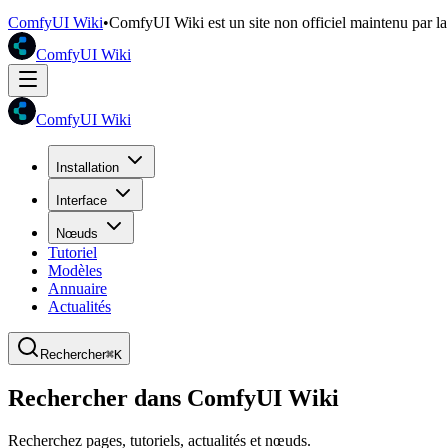
ComfyUI Wiki
•
ComfyUI Wiki est un site non officiel maintenu par 
ComfyUI Wiki
ComfyUI Wiki
Installation
Interface
Nœuds
Tutoriel
Modèles
Annuaire
Actualités
Rechercher
⌘K
Rechercher dans ComfyUI Wiki
Recherchez pages, tutoriels, actualités et nœuds.