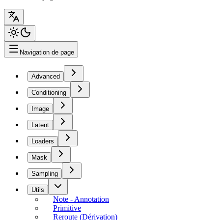
Navigation de page
Advanced
Conditioning
Image
Latent
Loaders
Mask
Sampling
Utils
Note - Annotation
Primitive
Reroute (Dérivation)