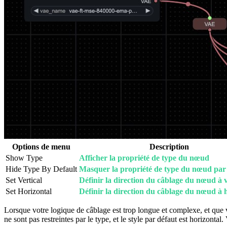
Options de menu
Description
Show Type
Afficher la propriété de type du nœud
Hide Type By Default
Masquer la propriété de type du nœud par
Set Vertical
Définir la direction du câblage du nœud à v
Set Horizontal
Définir la direction du câblage du nœud à 
Lorsque votre logique de câblage est trop longue et complexe, et que
ne sont pas restreintes par le type, et le style par défaut est horizont