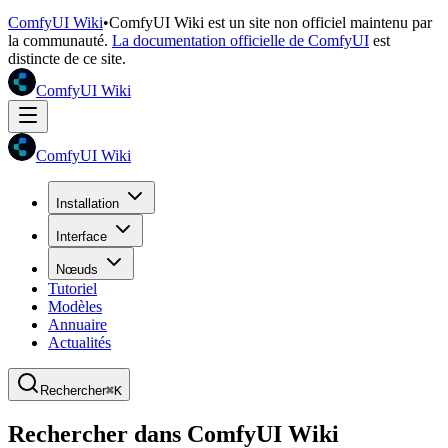
ComfyUI Wiki
•
ComfyUI Wiki est un site non officiel maintenu par
la communauté.
La documentation officielle de ComfyUI
est
distincte de ce site.
ComfyUI Wiki
ComfyUI Wiki
Installation
Interface
Nœuds
Tutoriel
Modèles
Annuaire
Actualités
Rechercher
⌘K
Rechercher dans ComfyUI Wiki