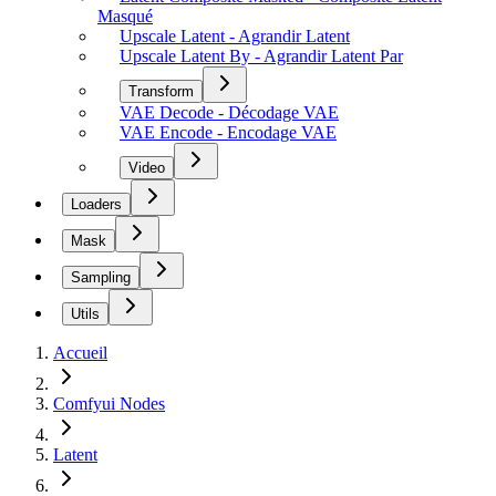
Masqué
Upscale Latent - Agrandir Latent
Upscale Latent By - Agrandir Latent Par
Transform
VAE Decode - Décodage VAE
VAE Encode - Encodage VAE
Video
Loaders
Mask
Sampling
Utils
Accueil
Comfyui Nodes
Latent