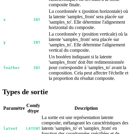
composite finale.
La coordonnée x (position horizontale) où
la latente 'samples_from' sera placée sur
x
INT
'samples_to'. Elle détermine l'alignement
horizontal du composite.
La coordonnée y (position verticale) où la
latente 'samples_from' sera placée sur
y
INT
'samples_to'. Elle détermine l'alignement
vertical du composite.
Un booléen indiquant si la latente
'samples_from' doit être redimensionnée
pour correspondre à 'samples_to' avant la
feather
INT
composition. Cela peut affecter l'échelle et
la proportion du résultat composite.
Types de sortie
Comfy
Paramètre
Description
dtype
La sortie est une représentation latente
composite, mélangeant les caractéristiques des
latents 'samples_to' et 'samples_from' en
latent
LATENT
fonction des coordonnées spécifiées et de