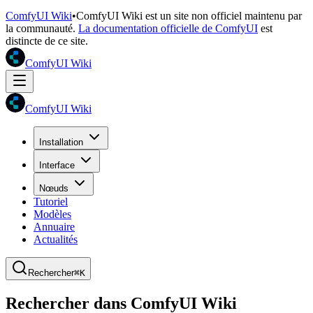
ComfyUI Wiki
•
ComfyUI Wiki est un site non officiel maintenu par
la communauté.
La documentation officielle de ComfyUI
est
distincte de ce site.
ComfyUI Wiki
ComfyUI Wiki
Installation
Interface
Nœuds
Tutoriel
Modèles
Annuaire
Actualités
Rechercher
⌘K
Rechercher dans ComfyUI Wiki