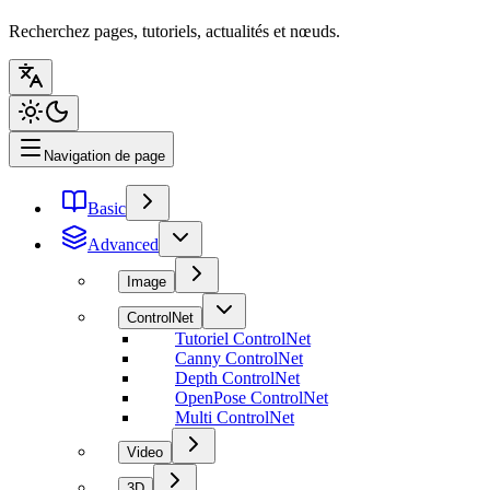
Recherchez pages, tutoriels, actualités et nœuds.
Navigation de page
Basic
Advanced
Image
ControlNet
Tutoriel ControlNet
Canny ControlNet
Depth ControlNet
OpenPose ControlNet
Multi ControlNet
Video
3D