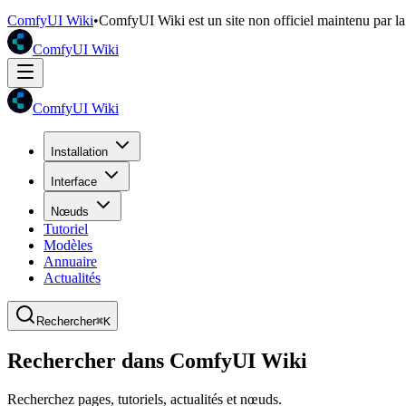
ComfyUI Wiki
•
ComfyUI Wiki est un site non officiel maintenu par 
ComfyUI Wiki
ComfyUI Wiki
Installation
Interface
Nœuds
Tutoriel
Modèles
Annuaire
Actualités
Rechercher
⌘K
Rechercher dans ComfyUI Wiki
Recherchez pages, tutoriels, actualités et nœuds.