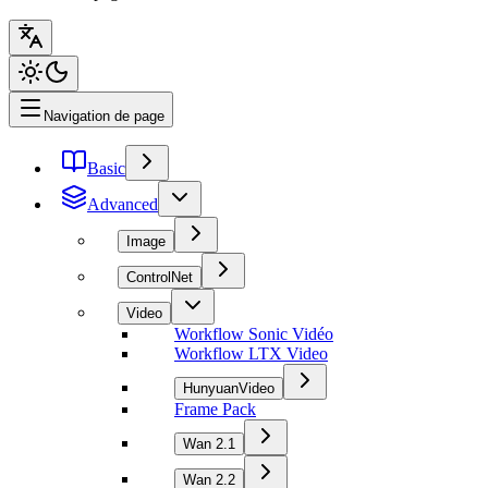
Navigation de page
Basic
Advanced
Image
ControlNet
Video
Workflow Sonic Vidéo
Workflow LTX Video
HunyuanVideo
Frame Pack
Wan 2.1
Wan 2.2