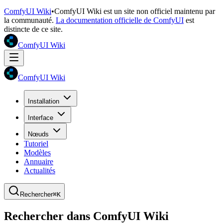
ComfyUI Wiki
•
ComfyUI Wiki est un site non officiel maintenu par
la communauté.
La documentation officielle de ComfyUI
est
distincte de ce site.
ComfyUI Wiki
ComfyUI Wiki
Installation
Interface
Nœuds
Tutoriel
Modèles
Annuaire
Actualités
Rechercher
⌘K
Rechercher dans ComfyUI Wiki