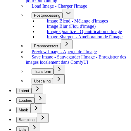
pour Outpainting
Load Image - Charger l'Image
Postprocessing
Image Blend - Mélange d'Images
Image Blur (Flou d'image)
Image Quantize - Quantification d'Image
Image Sharpen - Amélioration de l'Image
Preprocessors
Preview Image - Aperçu de l'Image
Save Image - Sauvegarder l'Image - Enregistrer des
images localement dans ComfyUI
Transform
Upscaling
Latent
Loaders
Mask
Sampling
Utils