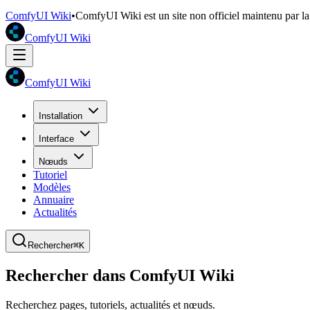
ComfyUI Wiki
•
ComfyUI Wiki est un site non officiel maintenu par 
ComfyUI Wiki
ComfyUI Wiki
Installation
Interface
Nœuds
Tutoriel
Modèles
Annuaire
Actualités
Rechercher
⌘K
Rechercher dans ComfyUI Wiki
Recherchez pages, tutoriels, actualités et nœuds.