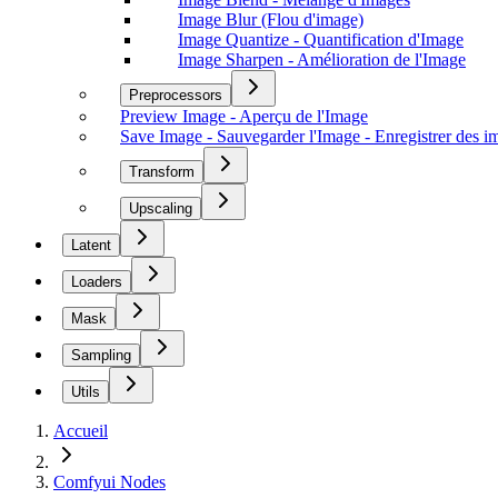
Image Blur (Flou d'image)
Image Quantize - Quantification d'Image
Image Sharpen - Amélioration de l'Image
Preprocessors
Preview Image - Aperçu de l'Image
Save Image - Sauvegarder l'Image - Enregistrer des
Transform
Upscaling
Latent
Loaders
Mask
Sampling
Utils
Accueil
Comfyui Nodes