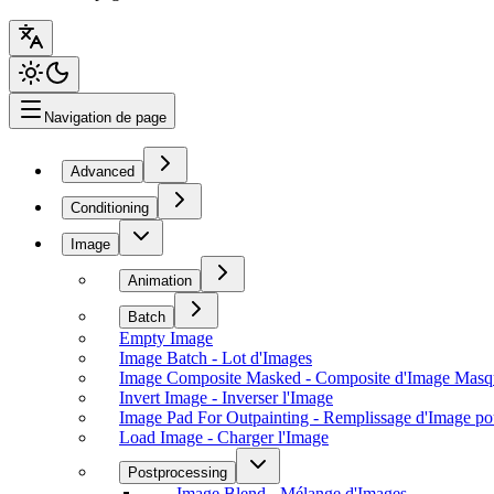
Navigation de page
Advanced
Conditioning
Image
Animation
Batch
Empty Image
Image Batch - Lot d'Images
Image Composite Masked - Composite d'Image Masq
Invert Image - Inverser l'Image
Image Pad For Outpainting - Remplissage d'Image po
Load Image - Charger l'Image
Postprocessing
Image Blend - Mélange d'Images