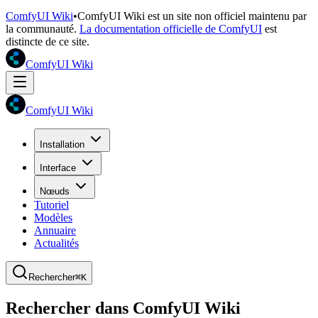
ComfyUI Wiki
•
ComfyUI Wiki est un site non officiel maintenu par
la communauté.
La documentation officielle de ComfyUI
est
distincte de ce site.
ComfyUI Wiki
ComfyUI Wiki
Installation
Interface
Nœuds
Tutoriel
Modèles
Annuaire
Actualités
Rechercher
⌘K
Rechercher dans ComfyUI Wiki