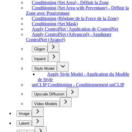
Conditioning (Set Area) - Définir la Zone
Conditioning (Set Area with Percentage) - Définir la
Zone avec Pourcentage
Conditioning (Réglage de la Force de la Zone)
Conditioning (Set Mask)
Apply ControlNet | Application de ControlNet
Apply ControlNet (Advanced) - Appliquer
ControlNet (Avancé)
Gligen
Inpaint
Style Model
Apply Style Model - Application du Modèle
de Style
unCLIP Conditioning - Conditionnement unCLIP
Upscale Diffusion
Video Models
Image
Latent