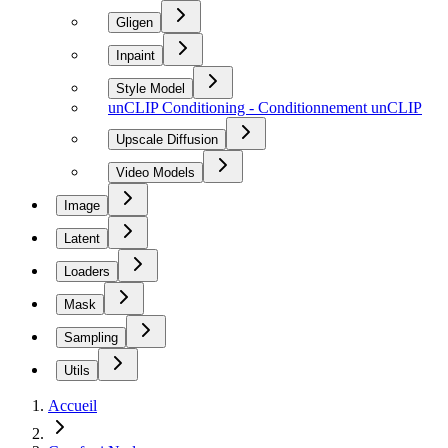
Gligen
Inpaint
Style Model
unCLIP Conditioning - Conditionnement unCLIP
Upscale Diffusion
Video Models
Image
Latent
Loaders
Mask
Sampling
Utils
Accueil