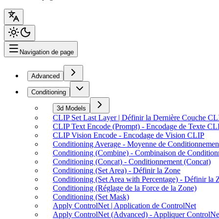
Navigation de page
Advanced
Conditioning
3d Models
CLIP Set Last Layer | Définir la Dernière Couche CL
CLIP Text Encode (Prompt) - Encodage de Texte CL
CLIP Vision Encode - Encodage de Vision CLIP
Conditioning Average - Moyenne de Conditionnemen
Conditioning (Combine) - Combinaison de Conditio
Conditioning (Concat) - Conditionnement (Concat)
Conditioning (Set Area) - Définir la Zone
Conditioning (Set Area with Percentage) - Définir la
Conditioning (Réglage de la Force de la Zone)
Conditioning (Set Mask)
Apply ControlNet | Application de ControlNet
Apply ControlNet (Advanced) - Appliquer ControlNe