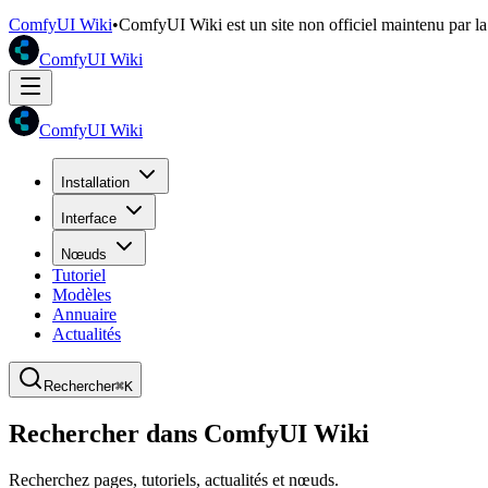
ComfyUI Wiki
•
ComfyUI Wiki est un site non officiel maintenu par 
ComfyUI Wiki
ComfyUI Wiki
Installation
Interface
Nœuds
Tutoriel
Modèles
Annuaire
Actualités
Rechercher
⌘K
Rechercher dans ComfyUI Wiki
Recherchez pages, tutoriels, actualités et nœuds.