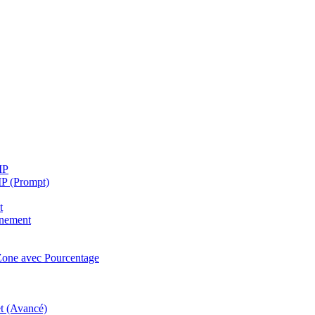
IP
IP (Prompt)
t
nnement
 Zone avec Pourcentage
t (Avancé)