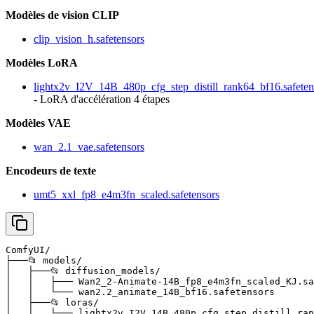
Modèles de vision CLIP
clip_vision_h.safetensors
Modèles LoRA
lightx2v_I2V_14B_480p_cfg_step_distill_rank64_bf16.safeten
- LoRA d'accélération 4 étapes
Modèles VAE
wan_2.1_vae.safetensors
Encodeurs de texte
umt5_xxl_fp8_e4m3fn_scaled.safetensors
ComfyUI/

├───📂 models/

│   ├───📂 diffusion_models/

│   │   ├─── Wan2_2-Animate-14B_fp8_e4m3fn_scaled_KJ.sa
│   │   └─── wan2.2_animate_14B_bf16.safetensors

│   ├───📂 loras/

│   │   └─── lightx2v_I2V_14B_480p_cfg_step_distill_ran