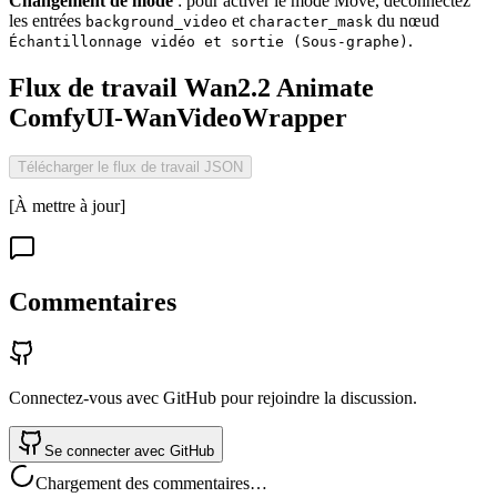
Changement de mode
: pour activer le mode Move, déconnectez
les entrées
et
du nœud
background_video
character_mask
.
Échantillonnage vidéo et sortie (Sous-graphe)
Flux de travail Wan2.2 Animate
ComfyUI-WanVideoWrapper
Télécharger le flux de travail JSON
[À mettre à jour]
Commentaires
Connectez-vous avec GitHub pour rejoindre la discussion.
Se connecter avec GitHub
Chargement des commentaires…