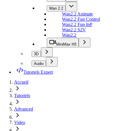
Wan 2.2
Wan2.2 Animate
Wan2.2 Fun Control
Wan2.2 Fun InP
Wan2.2 S2V
Wan2.2
MiniMax H3
3D
Audio
Tutoriels Expert
Accueil
Tutoriels
Advanced
Video