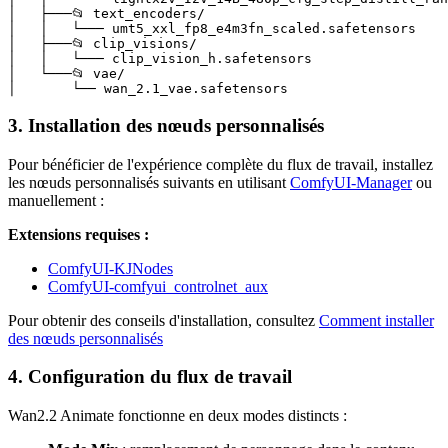
│   ├───📂 text_encoders/

│   │   └─── umt5_xxl_fp8_e4m3fn_scaled.safetensors 

│   ├───📂 clip_visions/ 

│   │   └─── clip_vision_h.safetensors

│   └───📂 vae/

│       └── wan_2.1_vae.safetensors
3. Installation des nœuds personnalisés
Pour bénéficier de l'expérience complète du flux de travail, installez
les nœuds personnalisés suivants en utilisant
ComfyUI-Manager
ou
manuellement :
Extensions requises :
ComfyUI-KJNodes
ComfyUI-comfyui_controlnet_aux
Pour obtenir des conseils d'installation, consultez
Comment installer
des nœuds personnalisés
4. Configuration du flux de travail
Wan2.2 Animate fonctionne en deux modes distincts :