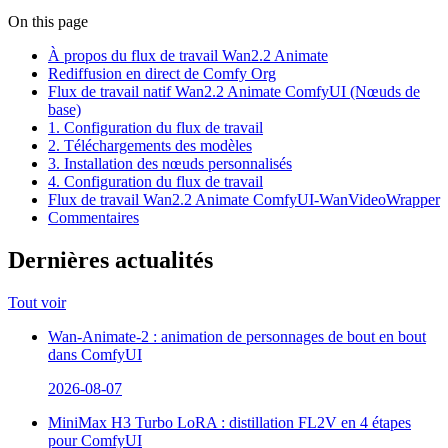
On this page
À propos du flux de travail Wan2.2 Animate
Rediffusion en direct de Comfy Org
Flux de travail natif Wan2.2 Animate ComfyUI (Nœuds de
base)
1. Configuration du flux de travail
2. Téléchargements des modèles
3. Installation des nœuds personnalisés
4. Configuration du flux de travail
Flux de travail Wan2.2 Animate ComfyUI-WanVideoWrapper
Commentaires
Dernières actualités
Tout voir
Wan-Animate-2 : animation de personnages de bout en bout
dans ComfyUI
2026-08-07
MiniMax H3 Turbo LoRA : distillation FL2V en 4 étapes
pour ComfyUI