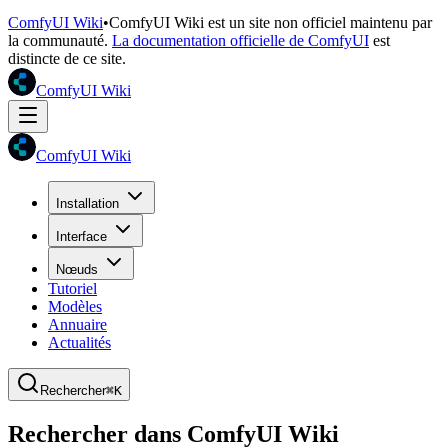
ComfyUI Wiki
•
ComfyUI Wiki est un site non officiel maintenu par
la communauté.
La documentation officielle de ComfyUI
est
distincte de ce site.
ComfyUI Wiki
ComfyUI Wiki
Installation
Interface
Nœuds
Tutoriel
Modèles
Annuaire
Actualités
Rechercher
⌘K
Rechercher dans ComfyUI Wiki