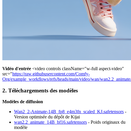
Vidéo d'entrée
<video controls className="w-full aspect-video"
src="
https://raw.githubusercontent.com/Comfy-
Org/example_workflows/refs/heads/main/video/wan/wan2.2_animate/
2. Téléchargements des modèles
Modèles de diffusion
Wan2_2-Animate-14B_fp8_e4m3fn_scaled_KJ.safetensors
-
Version optimisée du dépôt de Kijai
wan2.2_animate_14B_bf16.safetensors
- Poids originaux du
modèle