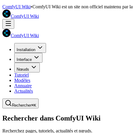
ComfyUI Wiki
•
ComfyUI Wiki est un site non officiel maintenu par 
ComfyUI Wiki
ComfyUI Wiki
Installation
Interface
Nœuds
Tutoriel
Modèles
Annuaire
Actualités
Rechercher
⌘K
Rechercher dans ComfyUI Wiki
Recherchez pages, tutoriels, actualités et nœuds.