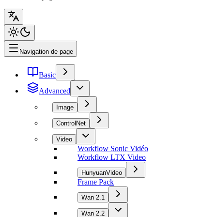
Navigation de page
Basic
Advanced
Image
ControlNet
Video
Workflow Sonic Vidéo
Workflow LTX Video
HunyuanVideo
Frame Pack
Wan 2.1
Wan 2.2