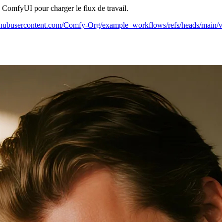
ns ComfyUI pour charger le flux de travail.
githubusercontent.com/Comfy-Org/example_workflows/refs/heads/main