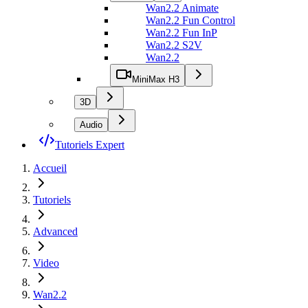
Wan2.2 Animate
Wan2.2 Fun Control
Wan2.2 Fun InP
Wan2.2 S2V
Wan2.2
MiniMax H3
3D
Audio
Tutoriels Expert
Accueil
Tutoriels
Advanced
Video
Wan2.2