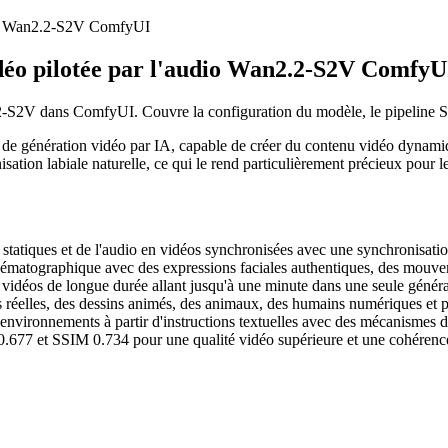
audio Wan2.2-S2V ComfyUI
vidéo pilotée par l'audio Wan2.2-S2V ComfyU
n2.2-S2V dans ComfyUI. Couvre la configuration du modèle, le pipeline
de génération vidéo par IA, capable de créer du contenu vidéo dynamiqu
tion labiale naturelle, ce qui le rend particulièrement précieux pour le
tatiques et de l'audio en vidéos synchronisées avec une synchronisation
nématographique avec des expressions faciales authentiques, des mouve
 vidéos de longue durée allant jusqu'à une minute dans une seule génér
réelles, des dessins animés, des animaux, des humains numériques et pre
 environnements à partir d'instructions textuelles avec des mécanismes
.677 et SSIM 0.734 pour une qualité vidéo supérieure et une cohérence