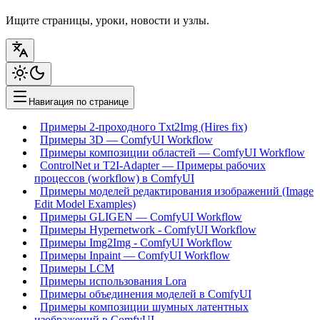
Ищите страницы, уроки, новости и узлы.
Навигация по странице
Примеры 2-проходного Txt2Img (Hires fix)
Примеры 3D — ComfyUI Workflow
Примеры композиции областей — ComfyUI Workflow
ControlNet и T2I-Adapter — Примеры рабочих
процессов (workflow) в ComfyUI
Примеры моделей редактирования изображений (Image
Edit Model Examples)
Примеры GLIGEN — ComfyUI Workflow
Примеры Hypernetwork - ComfyUI Workflow
Примеры Img2Img - ComfyUI Workflow
Примеры Inpaint — ComfyUI Workflow
Примеры LCM
Примеры использования Lora
Примеры объединения моделей в ComfyUI
Примеры композиции шумных латентных
изображений в ComfyUI