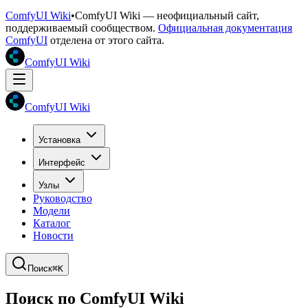
ComfyUI Wiki
•
ComfyUI Wiki — неофициальный сайт,
поддерживаемый сообществом.
Официальная документация
ComfyUI
отделена от этого сайта.
ComfyUI Wiki
ComfyUI Wiki
Установка
Интерфейс
Узлы
Руководство
Модели
Каталог
Новости
Поиск
⌘K
Поиск по ComfyUI Wiki