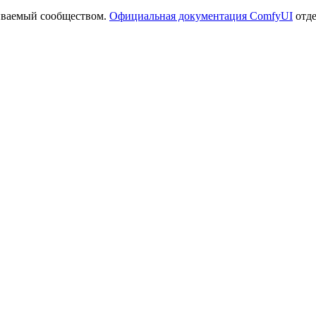
иваемый сообществом.
Официальная документация ComfyUI
отде