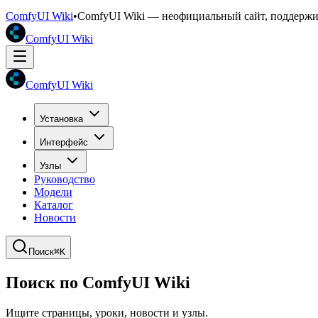
ComfyUI Wiki
•
ComfyUI Wiki — неофициальный сайт, поддерж
ComfyUI Wiki
ComfyUI Wiki
Установка
Интерфейс
Узлы
Руководство
Модели
Каталог
Новости
Поиск
⌘K
Поиск по ComfyUI Wiki
Ищите страницы, уроки, новости и узлы.