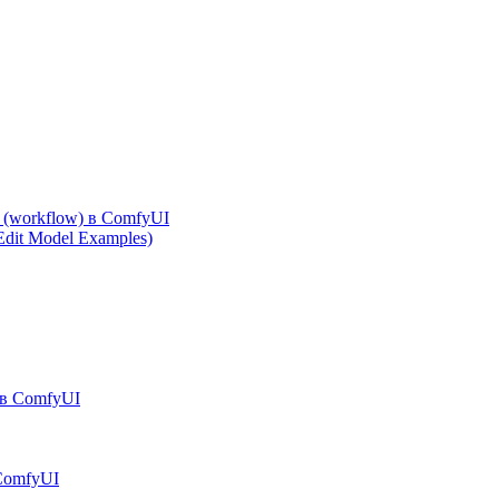
 (workflow) в ComfyUI
dit Model Examples)
в ComfyUI
 ComfyUI