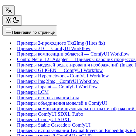
Навигация по странице
Примеры 2-проходного Txt2Img (Hires fix)
Примеры 3D — ComfyUI Workflow
Примеры композиции областей — ComfyUI Workflow
ControlNet и T2I-Adapter — Примеры рабочих процессов
Примеры моделей редактирования изображений (Image E
Примеры GLIGEN — ComfyUI Workflow
Примеры Hypernetwork - ComfyUI Workflow
Примеры Img2Img - ComfyUI Workflow
Примеры Inpaint — ComfyUI Workflow
Примеры LCM
Примеры использования Lora
Примеры объединения моделей в ComfyUI
Примеры композиции шумных латентных изображений 
Примеры ComfyUI SDXL Turbo
Примеры ComfyUI SDXL
Примеры Stable Cascade в ComfyUI
Примеры использования Textual Inversion Embeddings в
Примеры моделей ComfyUI unCLIP