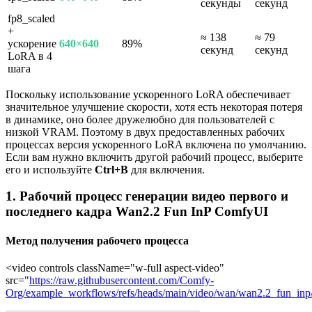
секунды
секунд
fp8_scaled
+
≈ 138
≈ 79
ускорение
640×640
89%
секунд
секунд
LoRA в 4
шага
Поскольку использование ускоренного LoRA обеспечивает
значительное улучшение скорости, хотя есть некоторая потеря
в динамике, оно более дружелюбно для пользователей с
низкой VRAM. Поэтому в двух предоставленных рабочих
процессах версия ускоренного LoRA включена по умолчанию.
Если вам нужно включить другой рабочий процесс, выберите
его и используйте
Ctrl+B
для включения.
1. Рабочий процесс генерации видео первого и
последнего кадра Wan2.2 Fun InP ComfyUI
Метод получения рабочего процесса
<video controls className="w-full aspect-video"
src="
https://raw.githubusercontent.com/Comfy-
Org/example_workflows/refs/heads/main/video/wan/wan2.2_fun_in