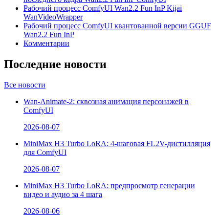
Рабочий процесс ComfyUI Wan2.2 Fun InP Kijai
WanVideoWrapper
Рабочий процесс ComfyUI квантованной версии GGUF
Wan2.2 Fun InP
Комментарии
Последние новости
Все новости
Wan-Animate-2: сквозная анимация персонажей в
ComfyUI
2026-08-07
MiniMax H3 Turbo LoRA: 4-шаговая FL2V-дистилляция
для ComfyUI
2026-08-07
MiniMax H3 Turbo LoRA: предпросмотр генерации
видео и аудио за 4 шага
2026-08-06