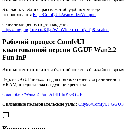
Эта часть учебника расскажет об удобном методе
использования
Kijai/ComfyUI-WanVideoWrapper
.
Связанный репозиторий модели:
https://huggingface.co/Kijai/WanVideo_comfy_fp8_scaled
Рабочий процесс ComfyUI
квантованной версии GGUF Wan2.2
Fun InP
Этот контент готовится и будет обновлен в ближайшее время.
Версия GGUF подходит для пользователей с ограниченной
VRAM, предоставляя следующие ресурсы:
QuantStack/Wan2.2-Fun-A14B-InP-GGUF
Связанные пользовательские узлы:
City96/ComfyUI-GGUF
Комментарии