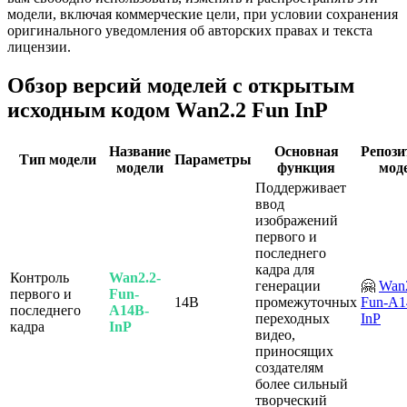
модели, включая коммерческие цели, при условии сохранения
оригинального уведомления об авторских правах и текста
лицензии.
Обзор версий моделей с открытым
исходным кодом Wan2.2 Fun InP
Название
Основная
Репози
Тип модели
Параметры
модели
функция
мод
Поддерживает
ввод
изображений
первого и
последнего
кадра для
Контроль
Wan2.2-
генерации
🤗
Wan2
первого и
Fun-
14B
промежуточных
Fun-A1
последнего
A14B-
переходных
InP
кадра
InP
видео,
приносящих
создателям
более сильный
творческий