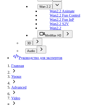
Wan 2.2
Wan2.2 Animate
Wan2.2 Fun Control
Wan2.2 Fun InP
Wan2.2 S2V
Wan2.2
MiniMax H3
3D
Audio
Руководство для экспертов
Главная
Уроки
Advanced
Video