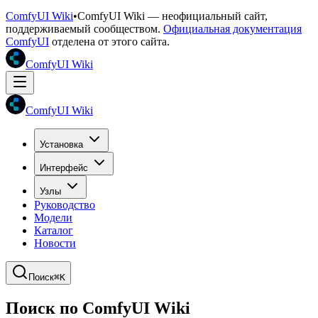
ComfyUI Wiki
•
ComfyUI Wiki — неофициальный сайт,
поддерживаемый сообществом.
Официальная документация
ComfyUI
отделена от этого сайта.
ComfyUI Wiki
ComfyUI Wiki
Установка
Интерфейс
Узлы
Руководство
Модели
Каталог
Новости
Поиск
⌘K
Поиск по ComfyUI Wiki