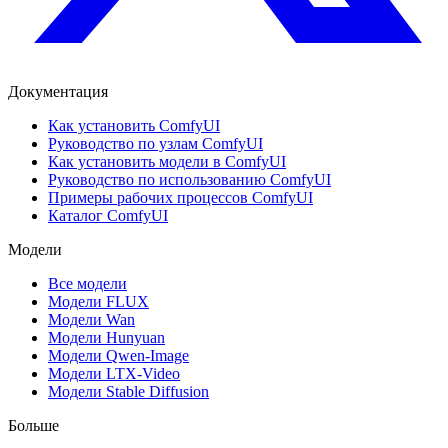
Документация
Как установить ComfyUI
Руководство по узлам ComfyUI
Как установить модели в ComfyUI
Руководство по использованию ComfyUI
Примеры рабочих процессов ComfyUI
Каталог ComfyUI
Модели
Все модели
Модели FLUX
Модели Wan
Модели Hunyuan
Модели Qwen-Image
Модели LTX-Video
Модели Stable Diffusion
Больше