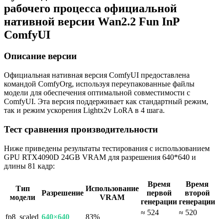
рабочего процесса официальной
нативной версии Wan2.2 Fun InP
ComfyUI
Описание версии
Официальная нативная версия ComfyUI предоставлена
командой ComfyOrg, используя переупакованные файлы
модели для обеспечения оптимальной совместимости с
ComfyUI. Эта версия поддерживает как стандартный режим,
так и режим ускорения Lightx2v LoRA в 4 шага.
Тест сравнения производительности
Ниже приведены результаты тестирования с использованием
GPU RTX4090D 24GB VRAM для разрешения 640*640 и
длины 81 кадр:
Время
Время
Тип
Использование
Разрешение
первой
второй
модели
VRAM
генерации
генерации
≈ 524
≈ 520
fp8_scaled
640×640
83%