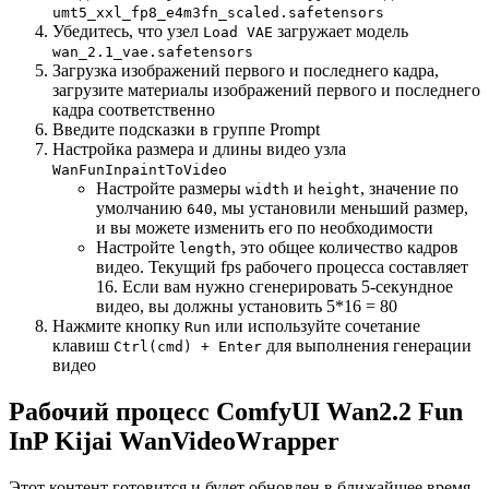
umt5_xxl_fp8_e4m3fn_scaled.safetensors
Убедитесь, что узел
загружает модель
Load VAE
wan_2.1_vae.safetensors
Загрузка изображений первого и последнего кадра,
загрузите материалы изображений первого и последнего
кадра соответственно
Введите подсказки в группе Prompt
Настройка размера и длины видео узла
WanFunInpaintToVideo
Настройте размеры
и
, значение по
width
height
умолчанию
, мы установили меньший размер,
640
и вы можете изменить его по необходимости
Настройте
, это общее количество кадров
length
видео. Текущий fps рабочего процесса составляет
16. Если вам нужно сгенерировать 5-секундное
видео, вы должны установить 5*16 = 80
Нажмите кнопку
или используйте сочетание
Run
клавиш
для выполнения генерации
Ctrl(cmd) + Enter
видео
Рабочий процесс ComfyUI Wan2.2 Fun
InP Kijai WanVideoWrapper
Этот контент готовится и будет обновлен в ближайшее время.