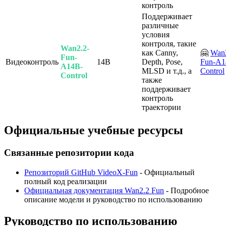
контроль
Поддерживает
различные
условия
контроля, такие
Wan2.2-
как Canny,
🤗
Wan2
Fun-
Видеоконтроль
14B
Depth, Pose,
Fun-A1
A14B-
MLSD и т.д., а
Control
Control
также
поддерживает
контроль
траектории
Официальные учебные ресурсы
Связанные репозитории кода
Репозиторий GitHub VideoX-Fun
- Официальный
полный код реализации
Официальная документация Wan2.2 Fun
- Подробное
описание модели и руководство по использованию
Руководство по использованию