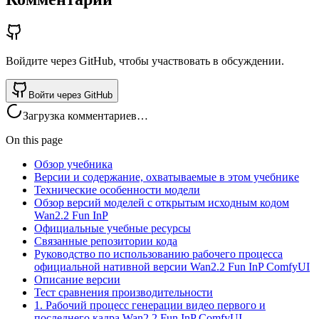
Войдите через GitHub, чтобы участвовать в обсуждении.
Войти через GitHub
Загрузка комментариев…
On this page
Обзор учебника
Версии и содержание, охватываемые в этом учебнике
Технические особенности модели
Обзор версий моделей с открытым исходным кодом
Wan2.2 Fun InP
Официальные учебные ресурсы
Связанные репозитории кода
Руководство по использованию рабочего процесса
официальной нативной версии Wan2.2 Fun InP ComfyUI
Описание версии
Тест сравнения производительности
1. Рабочий процесс генерации видео первого и
последнего кадра Wan2.2 Fun InP ComfyUI