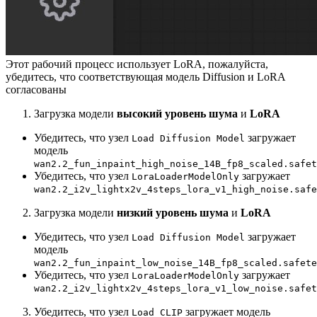
Этот рабочий процесс использует LoRA, пожалуйста,
убедитесь, что соответствующая модель Diffusion и LoRA
согласованы
Загрузка модели
высокий уровень шума
и
LoRA
Убедитесь, что узел
загружает
Load Diffusion Model
модель
wan2.2_fun_inpaint_high_noise_14B_fp8_scaled.safet
Убедитесь, что узел
загружает
LoraLoaderModelOnly
wan2.2_i2v_lightx2v_4steps_lora_v1_high_noise.safe
Загрузка модели
низкий уровень шума
и
LoRA
Убедитесь, что узел
загружает
Load Diffusion Model
модель
wan2.2_fun_inpaint_low_noise_14B_fp8_scaled.safete
Убедитесь, что узел
загружает
LoraLoaderModelOnly
wan2.2_i2v_lightx2v_4steps_lora_v1_low_noise.safet
Убедитесь, что узел
загружает модель
Load CLIP