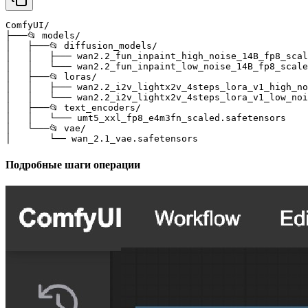
ComfyUI/

├───📂 models/

│   ├───📂 diffusion_models/

│   │   ├─── wan2.2_fun_inpaint_high_noise_14B_fp8_scal
│   │   └─── wan2.2_fun_inpaint_low_noise_14B_fp8_scale
│   ├───📂 loras/

│   │   ├─── wan2.2_i2v_lightx2v_4steps_lora_v1_high_no
│   │   └─── wan2.2_i2v_lightx2v_4steps_lora_v1_low_noi
│   ├───📂 text_encoders/

│   │   └─── umt5_xxl_fp8_e4m3fn_scaled.safetensors 

│   └───📂 vae/

│       └── wan_2.1_vae.safetensors
Подробные шаги операции