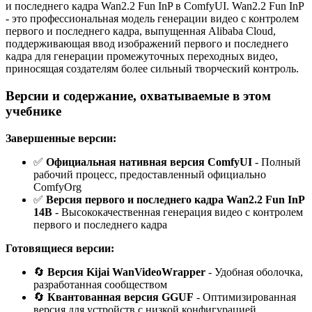
и последнего кадра Wan2.2 Fun InP в ComfyUI. Wan2.2 Fun InP
- это профессиональная модель генерации видео с контролем
первого и последнего кадра, выпущенная Alibaba Cloud,
поддерживающая ввод изображений первого и последнего
кадра для генерации промежуточных переходных видео,
приносящая создателям более сильный творческий контроль.
Версии и содержание, охватываемые в этом
учебнике
Завершенные версии:
✅
Официальная нативная версия ComfyUI
- Полный
рабочий процесс, предоставленный официально
ComfyOrg
✅
Версия первого и последнего кадра Wan2.2 Fun InP
14B
- Высококачественная генерация видео с контролем
первого и последнего кадра
Готовящиеся версии:
🔄
Версия Kijai WanVideoWrapper
- Удобная оболочка,
разработанная сообществом
🔄
Квантованная версия GGUF
- Оптимизированная
версия для устройств с низкой конфигурацией