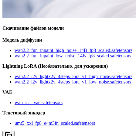
Скачивание файлов модели
Модель диффузии
wan2.2_fun_inpaint_high_noise_14B_fp8_scaled.safetensors
wan2.2_fun_inpaint_low_noise_14B_fp8_scaled.safetensors
Lightning LoRA (Необязательно, для ускорения)
wan2.2_i2v_lightx2v_4steps_lora_v1_high_noise.safetensors
wan2.2_i2v_lightx2v_4steps_lora_v1_low_noise.safetensors
VAE
wan_2.1_vae.safetensors
Текстовый энкодер
umt5_xxl_fp8_e4m3fn_scaled.safetensors