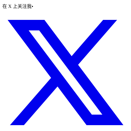
在 X 上关注我
•