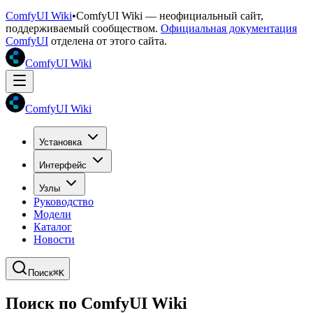
ComfyUI Wiki
•
ComfyUI Wiki — неофициальный сайт,
поддерживаемый сообществом.
Официальная документация
ComfyUI
отделена от этого сайта.
ComfyUI Wiki
ComfyUI Wiki
Установка
Интерфейс
Узлы
Руководство
Модели
Каталог
Новости
Поиск
⌘K
Поиск по ComfyUI Wiki