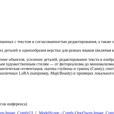
вязанных с текстом и согласованностью редактирования, а такж
их деталей и единообразия верстки для разных языков (включая 
ление объектов, усиление деталей, редактирование текста в изоб
чным художественным стилям — от фотореализма до минимализма
мантическая сегментация, оценка глубины и границ (Canny), син
 различных LoRA (например, MajicBeauty) и примерах локальног
гов инференса)
wen-Image_ComfyUI
｜
ModelScope - Comfy-Org/Qwen-Image_Com