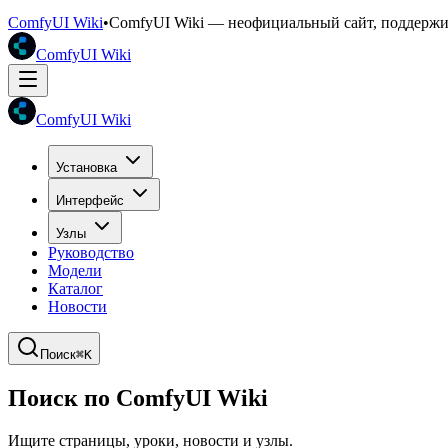
ComfyUI Wiki
•
ComfyUI Wiki — неофициальный сайт, поддерж
ComfyUI Wiki
ComfyUI Wiki
Установка
Интерфейс
Узлы
Руководство
Модели
Каталог
Новости
Поиск
⌘K
Поиск по ComfyUI Wiki
Ищите страницы, уроки, новости и узлы.