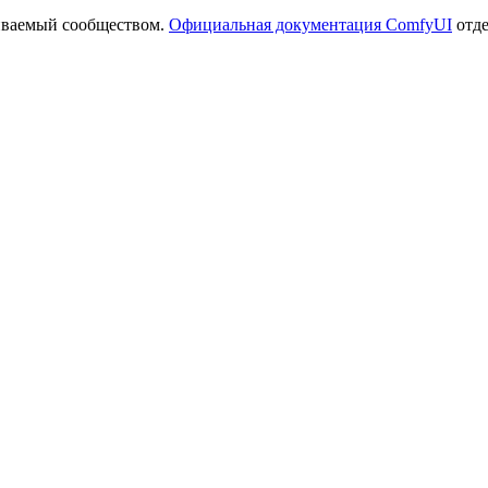
иваемый сообществом.
Официальная документация ComfyUI
отде