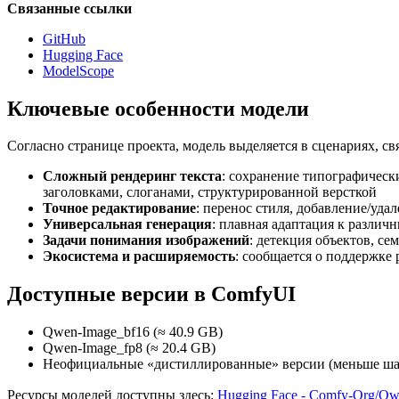
Связанные ссылки
GitHub
Hugging Face
ModelScope
Ключевые особенности модели
Согласно странице проекта, модель выделяется в сценариях, с
Сложный рендеринг текста
: сохранение типографическ
заголовками, слоганами, структурированной версткой
Точное редактирование
: перенос стиля, добавление/уда
Универсальная генерация
: плавная адаптация к разли
Задачи понимания изображений
: детекция объектов, се
Экосистема и расширяемость
: сообщается о поддержке
Доступные версии в ComfyUI
Qwen-Image_bf16 (≈ 40.9 GB)
Qwen-Image_fp8 (≈ 20.4 GB)
Неофициальные «дистиллированные» версии (меньше ша
Ресурсы моделей доступны здесь:
Hugging Face - Comfy-Org/Q