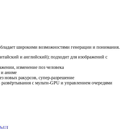
е обладает широкими возможностями генерации и понимания.
китайский и английский); подходит для изображений с
ражении, изменение поз человека
 и аниме
тез новых ракурсов, супер‑разрешение
о развёртывания с мульти‑GPU и управлением очередями
fyUI