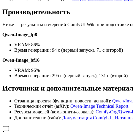
Производительность
Ниже — результаты измерений ComfyUI Wiki при подготовке 
Qwen-Image_fp8
VRAM: 86%
Время генерации: 94 с (первый запуск), 71 с (второй)
Qwen-Image_bf16
VRAM: 96%
Время генерации: 295 с (первый запуск), 131 с (второй)
Источники и дополнительные материа
Страница проекта (функции, новости, деплой):
Qwen-Ima
Технический отчёт (arXiv):
Qwen-Image Technical Report
Ресурсы моделей (комьюнити‑зеркала):
Comfy-Org/Qwen-
Дополнительно (гайд):
Документация ComfyUI · Нативны