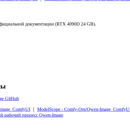
официальной документации (RTX 4090D 24 GB).
лы
ge GitHub
Image_ComfyUI
｜
ModelScope - Comfy-Org/Qwen-Image_ComfyU
й рабочий процесс Qwen-Image